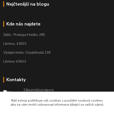
Nejčtenější na blogu
Kde nás najdete
Sídlo : Prokopa Holého 285
Litvínov, 43603
Výdejní místo: Chudeřínská 109
Litvínov 43603
Kontakty
Zákaznická podpora
+420 792 382 634
Náš eshop potřebuje váš souhlas s použitím souborů cookies
(Po-Pá, 8-16 hod.)
,aby se vám mohli zobrazovat informace týkající se vašich zájmů.
objednavky@kosmetikaprovlasy.com