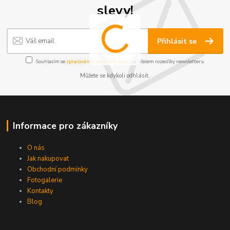
slevy!
Přihlásit se
Souhlasím se
zpracováním osobních údajů
za účelem rozesílky newsletteru.
Můžete se kdykoli odhlásit.
Informace pro zákazníky
O nás
Jak nakupovat
Obchodní podmínky
Fotogalerie
Kontakty
Blog