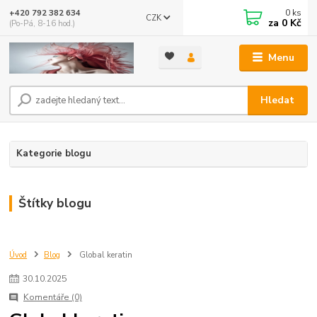
0
ks
+420 792 382 634
CZK
za
0 Kč
(Po-Pá, 8-16 hod.)
Menu
Hledat
Kategorie blogu
Štítky blogu
Úvod
Blog
Global keratin
30
.
10
.
2025
Komentáře (0)