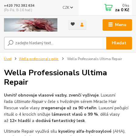
0
ks
+420 792 382 634
CZK
za
0 Kč
(Po-Pá, 8-16 hod.)
Menu
Hledat
Úvod
Wella professionals péče
Wella Professionals Ultima Repair
Wella Professionals Ultima
Repair
Uvnitř obnovuje vlasové vazby, zvenčí vyživuje
. Luxusní
řada
Ultimate Repair
v čele s hvězdným sérem Miracle Hair
Rescue vaše vlasy
zregeneruje už za 90 vteřin
. Luxusní pečující
rituál o 4 krocích snižuje
lámavost vlasů o 99 %
, dělá vlasy
až
12× hladší
a
dodává fantastický lesk
.
Ultimate Repair využívá sílu
kyseliny alfa-hydroxylové
(AHA),