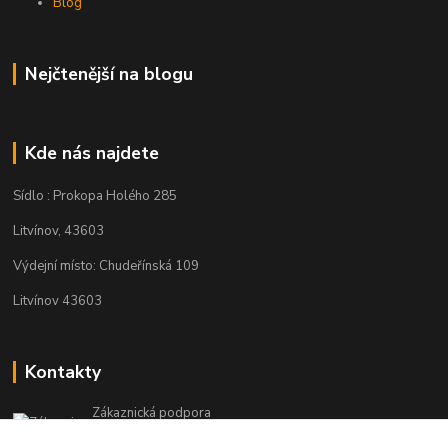
Blog
Nejčtenější na blogu
Kde nás najdete
Sídlo : Prokopa Holého 285
Litvínov, 43603
Výdejní místo: Chudeřínská 109
Litvínov 43603
Kontakty
Zákaznická podpora
+420 792 382 634