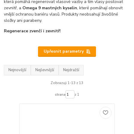
která pomáhá regenerovat vlasové vazby a tím vlasy posilovat
zevnitř, a
Omega 9 mastných kyselin
, které pomáhají obnovit
vnější ochranou bariéru vlasů. Produkty neobsahují živočišné
složky ani parabeny.
Regenerace zvenčí i zevnitř!
Upřesnit parametry
Nejnovější
Nejlevnější
Nejdražší
Zobrazuji 1-13 z 13
strana
z 1