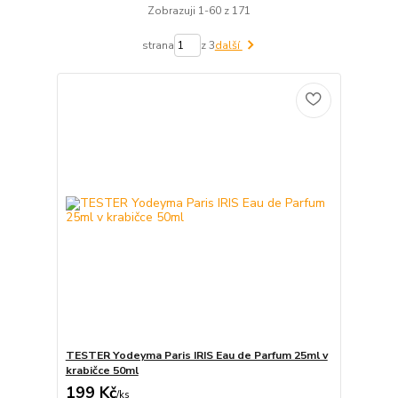
Zobrazuji 1-60 z 171
strana
z 3
další
TESTER Yodeyma Paris IRIS Eau de Parfum 25ml v
krabičce 50ml
199 Kč
/
ks