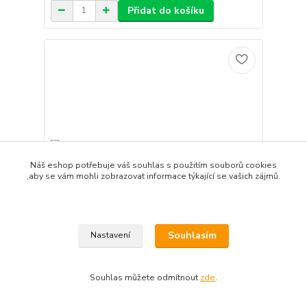
Přidat do košíku
Náš eshop potřebuje váš souhlas s použitím souborů cookies
,aby se vám mohli zobrazovat informace týkající se vašich zájmů.
Souhlasím
Nastavení
4 hodnocení
Yodeyma Paris BOREAL Eau de Parfum 15ml
Souhlas můžete odmítnout
zde
.
186 Kč
/
ks
skladem
154 Kč
bez DPH