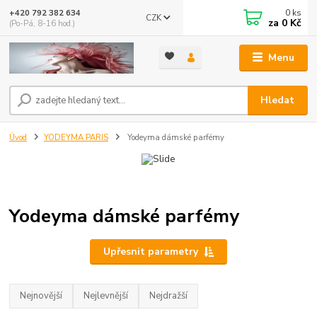
0
ks
+420 792 382 634
CZK
za
0 Kč
(Po-Pá, 8-16 hod.)
Menu
Hledat
Úvod
YODEYMA PARIS
Yodeyma dámské parfémy
Yodeyma dámské parfémy
Upřesnit parametry
Nejnovější
Nejlevnější
Nejdražší