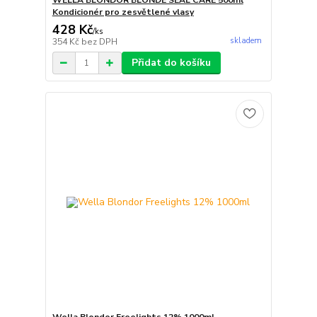
WELLA BLONDOR BLONDE SEAL CARE 500ml
Kondicionér pro zesvětlené vlasy
428 Kč
/
ks
skladem
354 Kč
bez DPH
Přidat do košíku
Wella Blondor Freelights 12% 1000ml