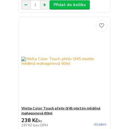
Přidat do košíku
Wella Color Touch přeliv 0/45 mixtón měděná
mahagonová 60ml
238 Kč
/
ks
skladem
197 Kč
bez DPH