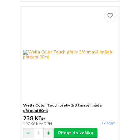
Wella Color Touch přeliv 3/0 tmavě hnědá
přírodní 60ml
238 Kč
/
ks
skladem
197 Kč
bez DPH
Přidat do košíku