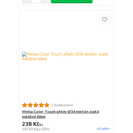
1 hodnocení
Wella Color Touch přeliv 0/34 mixtón zlatá
měděná 60ml
238 Kč
/
ks
skladem
197 Kč
bez DPH