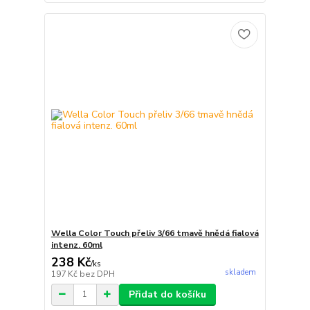
Wella Color Touch přeliv 3/66 tmavě hnědá fialová
intenz. 60ml
238 Kč
/
ks
skladem
197 Kč
bez DPH
Přidat do košíku