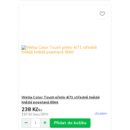
Wella Color Touch přeliv 4/71 středně hnědá
hnědá popelavá 60ml
238 Kč
/
ks
skladem
197 Kč
bez DPH
Přidat do košíku