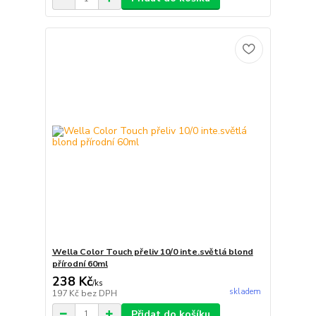
Wella Color Touch přeliv 10/0 inte.světlá blond
přírodní 60ml
238 Kč
/
ks
skladem
197 Kč
bez DPH
Přidat do košíku