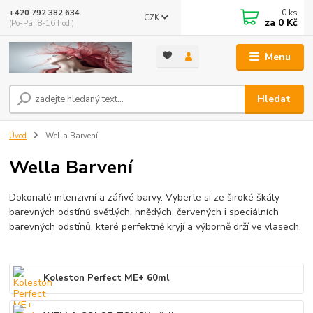
0
ks
+420 792 382 634
CZK
za
0 Kč
(Po-Pá, 8-16 hod.)
Menu
Hledat
Úvod
Wella Barvení
Wella Barvení
Dokonalé intenzivní a zářivé barvy. Vyberte si ze široké škály
barevných odstínů světlých, hnědých, červených i speciálních
barevných odstínů, které perfektně kryjí a výborně drží ve vlasech.
Koleston Perfect ME+ 60ml