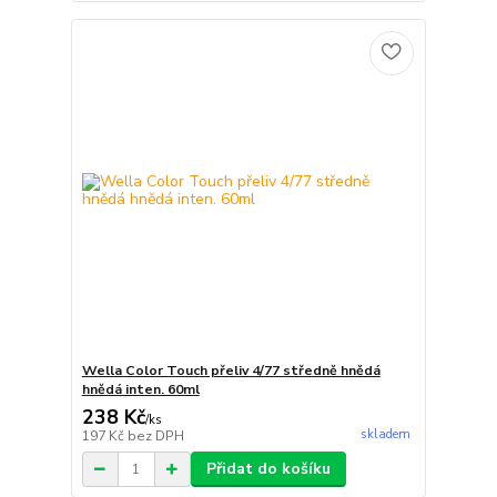
Wella Color Touch přeliv 4/77 středně hnědá
hnědá inten. 60ml
238 Kč
/
ks
skladem
197 Kč
bez DPH
Přidat do košíku