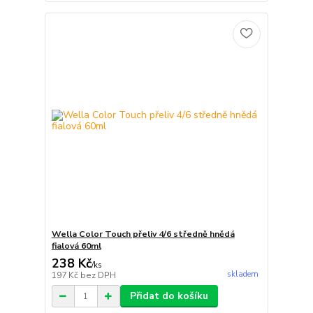
Wella Color Touch přeliv 4/6 středně hnědá
fialová 60ml
238 Kč
/
ks
skladem
197 Kč
bez DPH
Přidat do košíku