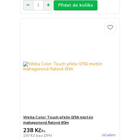
Přidat do košíku
Wella Color Touch přeliv 0/56 mixtón
mahagonová fialová 60m
238 Kč
/
ks
skladem
197 Kč
bez DPH