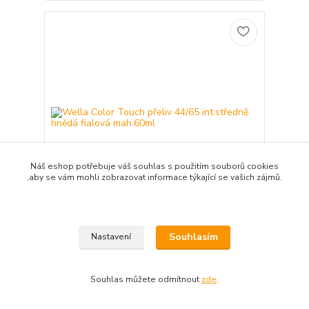
Náš eshop potřebuje váš souhlas s použitím souborů cookies
,aby se vám mohli zobrazovat informace týkající se vašich zájmů.
Wella Color Touch přeliv 44/65 int.středně hnědá
Souhlasím
Nastavení
fialová mah.60ml
238 Kč
/
ks
skladem
197 Kč
bez DPH
Souhlas můžete odmítnout
zde
.
Přidat do košíku