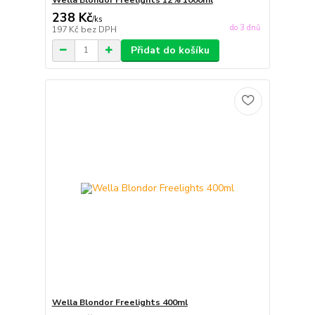
238 Kč
/
ks
do 3 dnů
197 Kč
bez DPH
Přidat do košíku
Wella Blondor Freelights 400ml