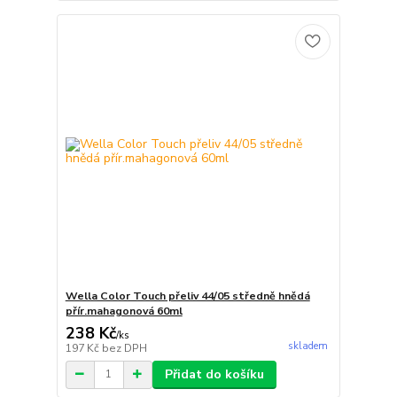
Wella Color Touch přeliv 44/05 středně hnědá
přír.mahagonová 60ml
238 Kč
/
ks
skladem
197 Kč
bez DPH
Přidat do košíku