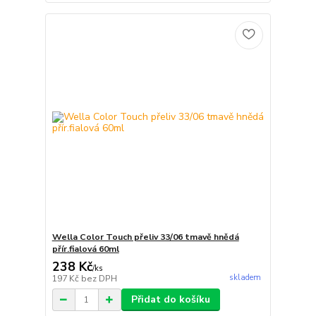
Wella Color Touch přeliv 33/06 tmavě hnědá
přír.fialová 60ml
238 Kč
/
ks
skladem
197 Kč
bez DPH
Přidat do košíku