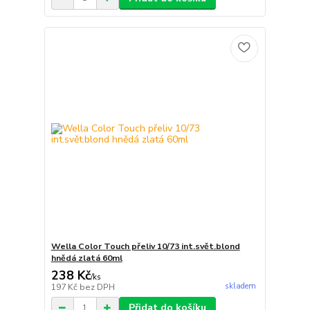
Wella Color Touch přeliv 10/73 int.svět.blond
hnědá zlatá 60ml
238 Kč
/
ks
skladem
197 Kč
bez DPH
Přidat do košíku