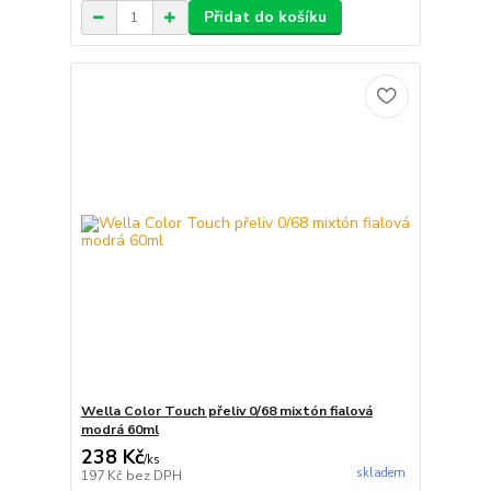
Přidat do košíku
Wella Color Touch přeliv 0/68 mixtón fialová
modrá 60ml
238 Kč
/
ks
skladem
197 Kč
bez DPH