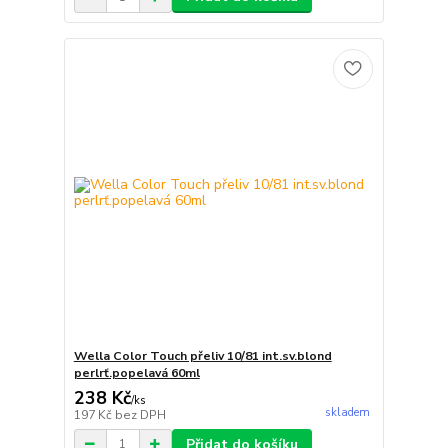
Wella Color Touch přeliv 10/81 int.sv.blond
perlrť.popelavá 60ml
238 Kč
/
ks
skladem
197 Kč
bez DPH
Přidat do košíku