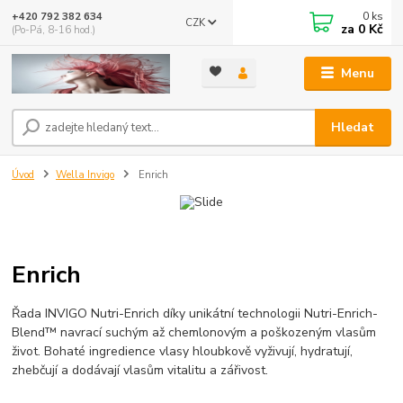
0
ks
+420 792 382 634
CZK
za
0 Kč
(Po-Pá, 8-16 hod.)
Menu
Hledat
Úvod
Wella Invigo
Enrich
Enrich
Řada INVIGO Nutri-Enrich díky unikátní technologii Nutri-Enrich-
Blend™ navrací suchým až chemlonovým a poškozeným vlasům
život. Bohaté ingredience vlasy hloubkově vyživují, hydratují,
zhebčují a dodávají vlasům vitalitu a zářivost.