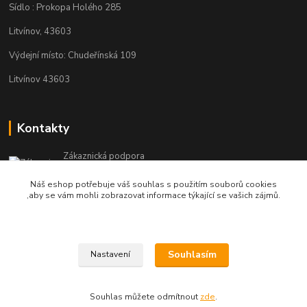
Sídlo : Prokopa Holého 285
Litvínov, 43603
Výdejní místo: Chudeřínská 109
Litvínov 43603
Kontakty
Zákaznická podpora
+420 792 382 634
Náš eshop potřebuje váš souhlas s použitím souborů cookies
(Po-Pá, 8-16 hod.)
,aby se vám mohli zobrazovat informace týkající se vašich zájmů.
objednavky@kosmetikaprovlasy.com
Souhlasím
Nastavení
Souhlas můžete odmítnout
zde
.
Vytvořeno na
Eshop-rychle.cz