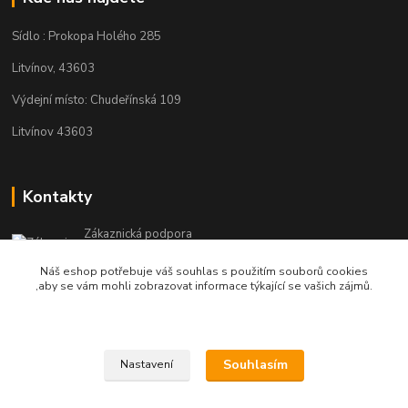
Sídlo : Prokopa Holého 285
Litvínov, 43603
Výdejní místo: Chudeřínská 109
Litvínov 43603
Kontakty
Zákaznická podpora
+420 792 382 634
Náš eshop potřebuje váš souhlas s použitím souborů cookies
(Po-Pá, 8-16 hod.)
,aby se vám mohli zobrazovat informace týkající se vašich zájmů.
objednavky@kosmetikaprovlasy.com
Souhlasím
Nastavení