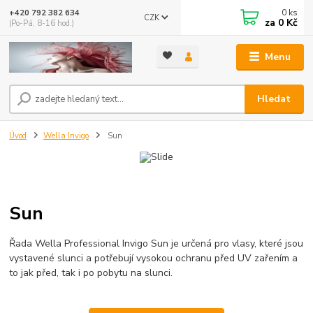
0
ks
+420 792 382 634
CZK
za
0 Kč
(Po-Pá, 8-16 hod.)
Menu
Hledat
Úvod
Wella Invigo
Sun
Sun
Řada Wella Professional Invigo Sun je určená pro vlasy, které jsou
vystavené slunci a potřebují vysokou ochranu před UV zařením a
to jak před, tak i po pobytu na slunci.