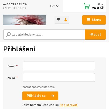
0
ks
+420 792 382 634
CZK
za
0 Kč
(Po-Pá, 8-16 hod.)
Menu
Hledat
Přihlášení
Email
*
Heslo
*
Zaslat zapomenuté heslo
Přihlásit se
Ještě nemám účet, chci se
Registrovat