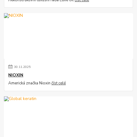
Rekonstruktivní luxusní řada Luxe oil
číst celé
30
.
11
.
2025
NIOXIN
Americká značka Nioxin
číst celé