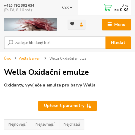
0
ks
+420 792 382 634
CZK
za
0 Kč
(Po-Pá, 8-16 hod.)
Menu
Hledat
Úvod
Wella Barvení
Wella Oxidační emulze
Wella Oxidační emulze
Oxidanty, vyvíječe a emulze pro barvy Wella
Upřesnit parametry
Nejnovější
Nejlevnější
Nejdražší