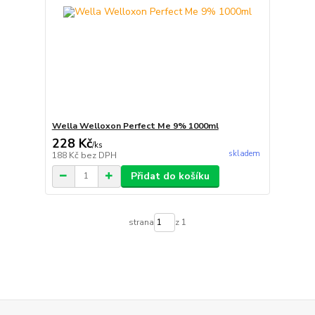
Wella Welloxon Perfect Me 9% 1000ml
228 Kč
/
ks
skladem
188 Kč
bez DPH
Přidat do košíku
strana
z 1