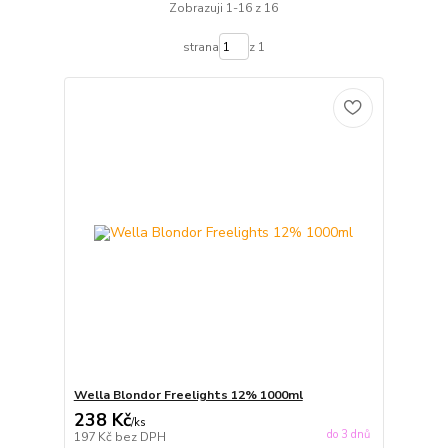
Zobrazuji 1-16 z 16
strana
z 1
Wella Blondor Freelights 12% 1000ml
238 Kč
/
ks
do 3 dnů
197 Kč
bez DPH