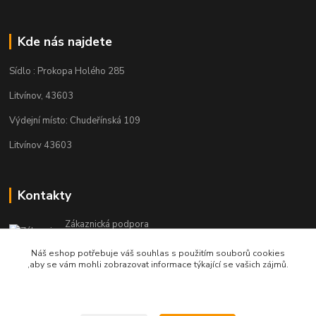
Kde nás najdete
Sídlo : Prokopa Holého 285
Litvínov, 43603
Výdejní místo: Chudeřínská 109
Litvínov 43603
Kontakty
Zákaznická podpora
+420 792 382 634
Náš eshop potřebuje váš souhlas s použitím souborů cookies
(Po-Pá, 8-16 hod.)
,aby se vám mohli zobrazovat informace týkající se vašich zájmů.
objednavky@kosmetikaprovlasy.com