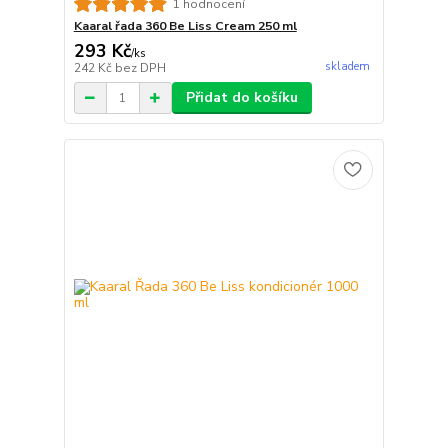
1 hodnocení
Kaaral řada 360 Be Liss Cream 250 ml
293 Kč
/
ks
skladem
242 Kč
bez DPH
Přidat do košíku