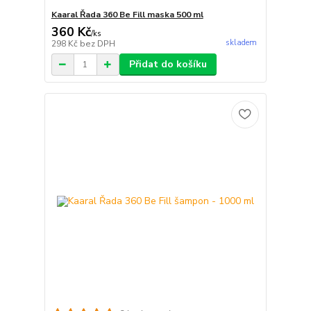
Kaaral Řada 360 Be Fill maska 500 ml
360 Kč
/
ks
skladem
298 Kč
bez DPH
Přidat do košíku