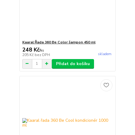
Kaaral Řada 360 Be Color šampon 450 ml
248 Kč
/
ks
skladem
205 Kč
bez DPH
Přidat do košíku