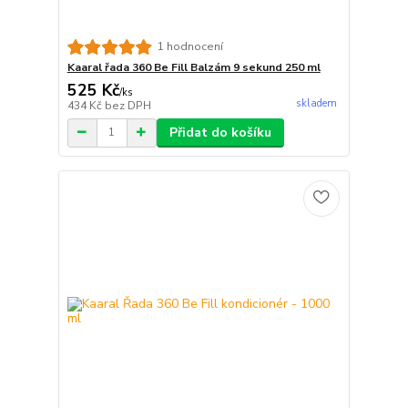
1 hodnocení
Kaaral řada 360 Be Fill Balzám 9 sekund 250 ml
525 Kč
/
ks
skladem
434 Kč
bez DPH
Přidat do košíku