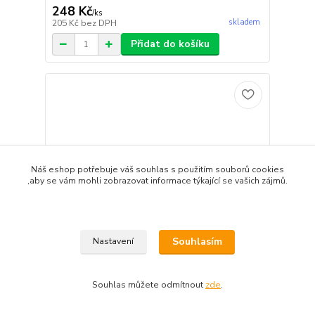
248 Kč
/
ks
skladem
205 Kč
bez DPH
Přidat do košíku
Náš eshop potřebuje váš souhlas s použitím souborů cookies
,aby se vám mohli zobrazovat informace týkající se vašich zájmů.
Souhlasím
Nastavení
Souhlas můžete odmítnout
zde
.
Kaaral Řada 360 Be Liss šampon 1000 ml
375 Kč