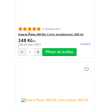
1 hodnocení
Kaaral Řada 360 Be Color kondicionér 300 ml
248 Kč
/
ks
skladem
205 Kč
bez DPH
Přidat do košíku