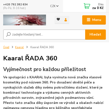
0
ks
+420 792 382 634
CZK
za
0 Kč
(Po-Pá, 8-16 hod.)
Menu
Hledat
Úvod
Kaaral
Kaaral ŘADA 360
Kaaral ŘADA 360
Vyjímečnost pro každou příležitost
Ve spolupráci s KAARAL byla vyvinuta nová značka vlasové
kosmetiky pod názvem 360. Pro dosažení skvělé péče a
vynikajících služeb díky svému pokročilému složení, které je
kombinací technologie a výzkumu cenných aktivních
přírodních surovin, zvýrazněné jejich podmanivou vůní.
Přesto tato značka díky úsporám ve výrobě a obalech nabízí
zajímavou cenovou hladinu pro běžného spotřebitele