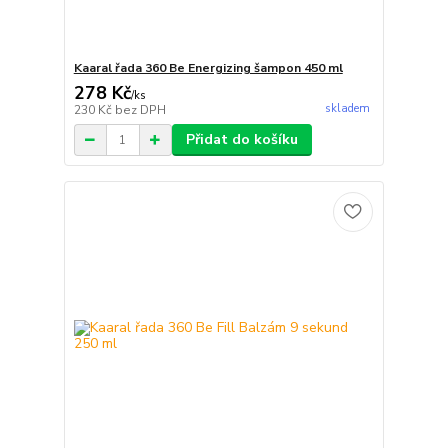
Kaaral řada 360 Be Energizing šampon 450 ml
278 Kč
/
ks
skladem
230 Kč
bez DPH
Přidat do košíku