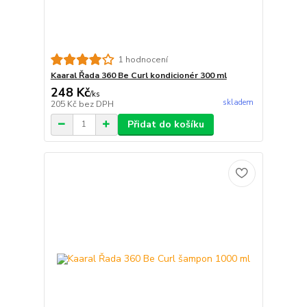
1 hodnocení
Kaaral Řada 360 Be Curl kondicionér 300 ml
248 Kč
/
ks
skladem
205 Kč
bez DPH
Přidat do košíku