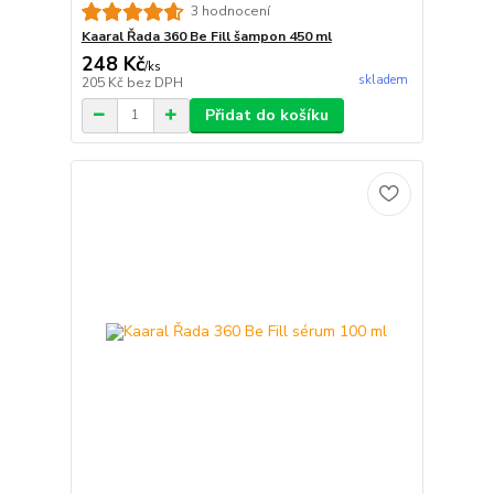
3 hodnocení
Kaaral Řada 360 Be Fill šampon 450 ml
248 Kč
/
ks
skladem
205 Kč
bez DPH
Přidat do košíku