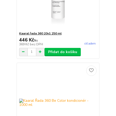
Kaaral řada 360 20v1 250 ml
446 Kč
/
ks
skladem
369 Kč
bez DPH
Přidat do košíku