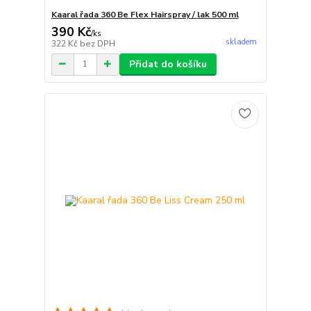
Kaaral řada 360 Be Flex Hairspray / lak 500 ml
390 Kč
/
ks
skladem
322 Kč
bez DPH
Přidat do košíku