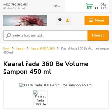
0
ks
+420 792 382 634
CZK
za
0 Kč
(Po-Pá, 8-16 hod.)
Menu
Hledat
Úvod
Kaaral
Kaaral ŘADA 360
Kaaral řada 360 Be Volume šampon
450 ml
Kaaral řada 360 Be Volume
šampon 450 ml