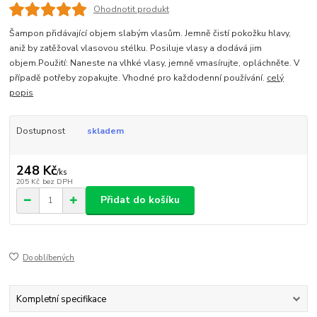
Ohodnotit produkt
Šampon přidávající objem slabým vlasům. Jemně čistí pokožku hlavy,
aniž by zatěžoval vlasovou stélku. Posiluje vlasy a dodává jim
objem.Použití: Naneste na vlhké vlasy, jemně vmasírujte, opláchněte. V
případě potřeby zopakujte. Vhodné pro každodenní používání.
celý
popis
Dostupnost
skladem
248 Kč
/
ks
205 Kč
bez DPH
Přidat do košíku
Do oblíbených
Kompletní specifikace