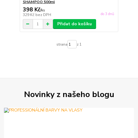
SHAMPOO 500ml
398 Kč
/
ks
do 3 dnů
329 Kč
bez DPH
Přidat do košíku
strana
z 1
Novinky z našeho blogu