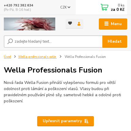
0
ks
+420 792 382 634
CZK
za
0 Kč
(Po-Pá, 8-16 hod.)
Menu
Hledat
Úvod
Wella professionals péče
Wella Professionals Fusion
Wella Professionals Fusion
Nová řada Wella Fusion přináší vylepšenou formuli pro větší
odolnost proti lámání a poškození vlasů. Vlasy budou při
pravidelném používání plné síly, sametově hebké a odolné proti
poškození.
Upřesnit parametry