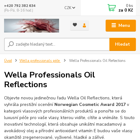
0
ks
+420 792 382 634
CZK
za
0 Kč
(Po-Pá, 8-16 hod.)
Menu
Hledat
Úvod
Wella professionals péče
Wella Professionals Oil Reflections
Wella Professionals Oil
Reflections
Objevte novou jedinečnou řadu Wella Oil Reflections, která
vyhrála prestižní ocenění
Norwegian Cosmetic Award 2017
v
kategorii vlasových profesionálních produktů a ponořte se do
luxusní péče pro vaše vlasy, kterou vidíte, cítíte a vnímáte. S touto
inovativní technologií, která obsahuje unikátní macadamový a
avokádový olej a přírodní antioxidant vitamín E budou vaše vlasy
okamžitě zregenerované, vyživené, hladké a zářivé.