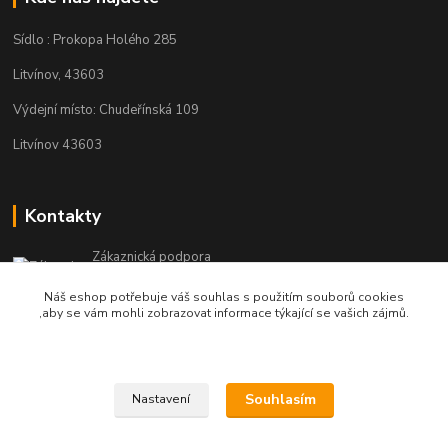
Sídlo : Prokopa Holého 285
Litvínov, 43603
Výdejní místo: Chudeřínská 109
Litvínov 43603
Kontakty
Zákaznická podpora
+420 792 382 634
Náš eshop potřebuje váš souhlas s použitím souborů cookies
(Po-Pá, 8-16 hod.)
,aby se vám mohli zobrazovat informace týkající se vašich zájmů.
objednavky@kosmetikaprovlasy.com
Souhlasím
Nastavení