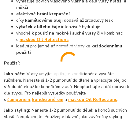
vyhlazuje povrch vlasového vlákna a dělá vlasy
hladší a
měkčí
efektivně brání krepatění
díky
kaméliovému oleji
dodává až zrcadlový lesk
výtažek z bílého čaje
intenzivně hydratuje
vhodné k použití
na mokré i suché vlasy
či v kombinaci
s
maskou Oil Reflections
ideální pro jemné až normální vlasy ke
každodennímu
použití
Použití:
Jako péče:
Vlasy umyjte, aplikujte kondicionér a vysušte
ručníkem. Naneste si 1-2 pumpnutí do dlaně a vpracujte olej od
středu délek až ke konečkům vlasů. Neoplachujte a dál upravujte
dle zvyku. Pro nejlepší výsledky používejte
s
šamponem
,
kondicionérem
a
maskou Oil Reflections
.
Jako styling:
Naneste 1-2 pumpnutí do délek a konců suchých
vlasů. Neoplachujte. Používejte hlavně jako závěrečný styling.