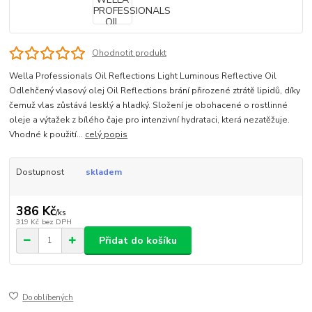
Ohodnotit produkt
Wella Professionals Oil Reflections Light Luminous Reflective Oil
Odlehčený vlasový olej Oil Reflections brání přirozené ztrátě lipidů, díky
čemuž vlas zůstává lesklý a hladký. Složení je obohacené o rostlinné
oleje a výtažek z bílého čaje pro intenzivní hydrataci, která nezatěžuje.
Vhodné k použití...
celý popis
Dostupnost
skladem
386 Kč
/
ks
319 Kč
bez DPH
Přidat do košíku
Do oblíbených