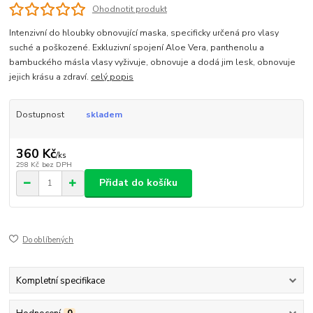
Ohodnotit produkt
Intenzivní do hloubky obnovující maska, specificky určená pro vlasy
suché a poškozené. Exkluzivní spojení Aloe Vera, panthenolu a
bambuckého másla vlasy vyživuje, obnovuje a dodá jim lesk, obnovuje
jejich krásu a zdraví.
celý popis
Dostupnost
skladem
360 Kč
/
ks
298 Kč
bez DPH
Přidat do košíku
Do oblíbených
Kompletní specifikace