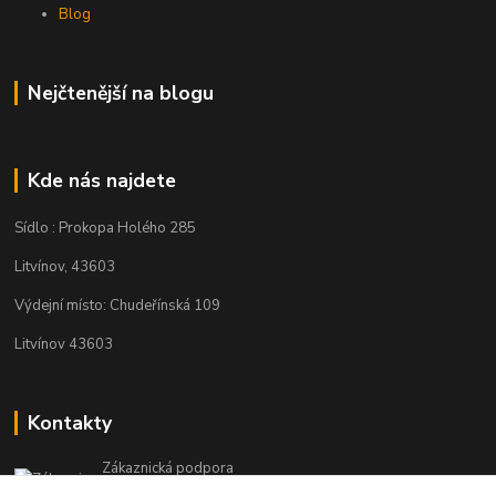
Blog
Nejčtenější na blogu
Kde nás najdete
Sídlo : Prokopa Holého 285
Litvínov, 43603
Výdejní místo: Chudeřínská 109
Litvínov 43603
Kontakty
Zákaznická podpora
+420 792 382 634