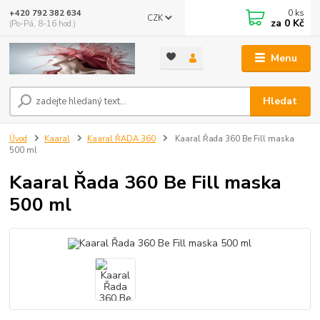
0
ks
+420 792 382 634
CZK
za
0 Kč
(Po-Pá, 8-16 hod.)
Menu
Hledat
Úvod
Kaaral
Kaaral ŘADA 360
Kaaral Řada 360 Be Fill maska
500 ml
Kaaral Řada 360 Be Fill maska
500 ml