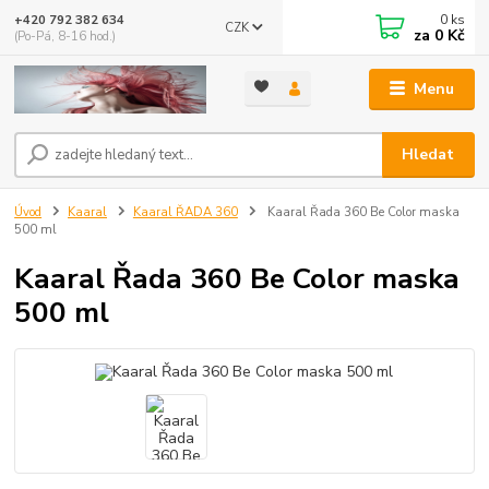
0
ks
+420 792 382 634
CZK
za
0 Kč
(Po-Pá, 8-16 hod.)
Menu
Hledat
Úvod
Kaaral
Kaaral ŘADA 360
Kaaral Řada 360 Be Color maska
500 ml
Kaaral Řada 360 Be Color maska
500 ml