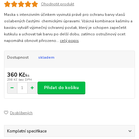
Ohodnotit produkt
Maska s intenzivním účinkem vyvinutá právě pro ochranu barvy vlasů
oslabených častými chemickými úpravami. Vzácná kombinace kašmíru a
kaviáru vytváří výjimečný ochranný povlak, který je schopen zapečetit
kutikulu a uchovat tak barvu po delší dobu, zatímco ostružinový ocet
napomáhá obnovit přirozeno...
celý popis
Dostupnost
skladem
360 Kč
/
ks
298 Kč
bez DPH
Přidat do košíku
Do oblíbených
Kompletní specifikace