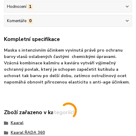
Hodnocení
1
Komentáře
0
Kompletní specifikace
Maska s intenzivním účinkem vyvinutá právě pro ochranu
barvy vlasů oslabených častými chemickými úpravami.
Vzácná kombinace kašmíru a kaviáru vytváří výjimečný
ochranný povlak, který je schopen zapečetit kutikulu a
uchovat tak barvu po delší dobu, zatímco ostružinový ocet
napomáhá obnovit přirozenou elasticitu s anti-age účinkem.
Zboží zařazeno v kategoriích
Kaaral
Kaaral ŘADA 360