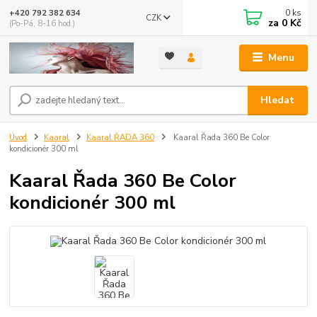
0
ks
+420 792 382 634
CZK
za
0 Kč
(Po-Pá, 8-16 hod.)
Menu
Hledat
Úvod
Kaaral
Kaaral ŘADA 360
Kaaral Řada 360 Be Color
kondicionér 300 ml
Kaaral Řada 360 Be Color
kondicionér 300 ml