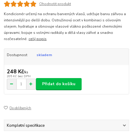
Ohodnotit produkt
Kondicionér určený na ochranu barvených vlasů, udržuje barvu zářivou a
intenzivnější po delší dobu. Ostružinový ocet v kombinaci s olivovým
olejem, hydratuje a obnovuje vlasové vlákno poškozené chemickými
úpravami, bojuje s volnými radikály a dělá vlasy zářivé a snadno
rozčesatelné.
celý popis
Dostupnost
skladem
248 Kč
/
ks
205 Kč
bez DPH
Přidat do košíku
Do oblíbených
Kompletní specifikace