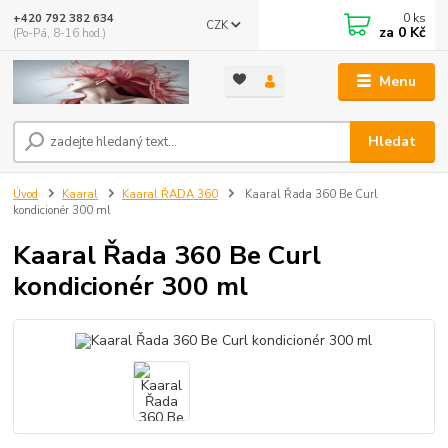
0
ks
+420 792 382 634
CZK
za
0 Kč
(Po-Pá, 8-16 hod.)
Menu
Hledat
Úvod
Kaaral
Kaaral ŘADA 360
Kaaral Řada 360 Be Curl
kondicionér 300 ml
Kaaral Řada 360 Be Curl
kondicionér 300 ml