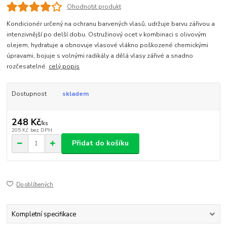
Ohodnotit produkt
Kondicionér určený na ochranu barvených vlasů, udržuje barvu zářivou a
intenzivnější po delší dobu. Ostružinový ocet v kombinaci s olivovým
olejem, hydratuje a obnovuje vlasové vlákno poškozené chemickými
úpravami, bojuje s volnými radikály a dělá vlasy zářivé a snadno
rozčesatelné.
celý popis
Dostupnost
skladem
248 Kč
/
ks
205 Kč
bez DPH
Přidat do košíku
Do oblíbených
Kompletní specifikace