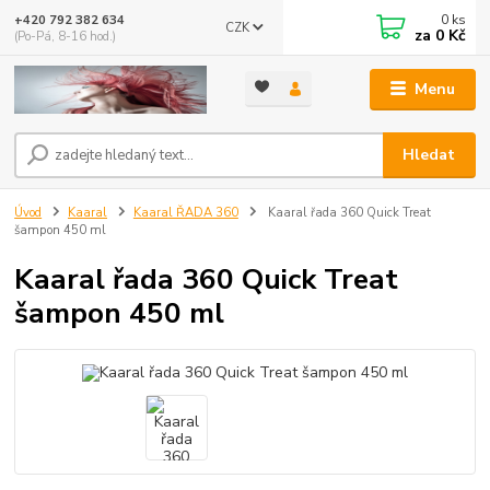
0
ks
+420 792 382 634
CZK
za
0 Kč
(Po-Pá, 8-16 hod.)
Menu
Hledat
Úvod
Kaaral
Kaaral ŘADA 360
Kaaral řada 360 Quick Treat
šampon 450 ml
Kaaral řada 360 Quick Treat
šampon 450 ml