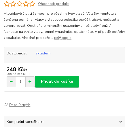
Ohodnotit produkt
Hloubkově čisticí šampon pro všechny typy vlasů. Výtažky mentolu a
ženšenu pomáhají vlasy a vlasovou pokožku osvěžit, zbavit nečistot a
zenergizovat. Odstraňuje minerální usazeniny a nečistoty.Použití:
Naneste na vlhké vlasy, jemně vmasírujte, opláchněte. V případě potřeby
zopakujte. Vhodné pro každ...
celý popis
Dostupnost
skladem
248 Kč
/
ks
205 Kč
bez DPH
Přidat do košíku
Do oblíbených
Kompletní specifikace