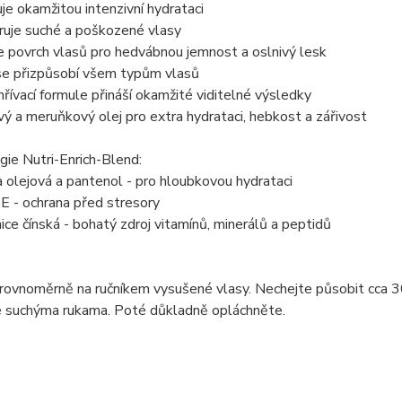
je okamžitou intenzivní hydrataci
ruje suché a poškozené vlasy
e povrch vlasů pro hedvábnou jemnost a oslnivý lesk
se přizpůsobí všem typům vlasů
řívací formule přináší okamžité viditelné výsledky
ý a meruňkový olej pro extra hydrataci, hebkost a zářivost
ie Nutri-Enrich-Blend:
a olejová a pantenol - pro hloubkovou hydrataci
 E - ochrana před stresory
ice čínská - bohatý zdroj vitamínů, minerálů a peptidů
ovnoměrně na ručníkem vysušené vlasy. Nechejte působit cca 30 
e suchýma rukama. Poté důkladně opláchněte.