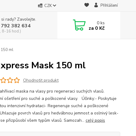
Přihlášení
CZK
 si rady? Zavolejte.
0
ks
 792 382 634
za
0 Kč
, 8-16 hod.)
k 150 ml
Express Mask 150 ml
Ohodnotit produkt
hřívací maska na vlasy pro regeneraci suchých vlasů.
ní ošetření pro suché a poškozené vlasy. Účinky:- Poskytuje
tou intenzivní hydrataci- Regeneruje suché a poškozené
 Uhlazuje povrch vlasů pro hedvábnou jemnost a oslnivý lesk-
se přizpůsobí všem typům vlasů. Samozah...
celý popis