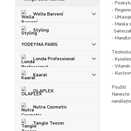
- Poskytu
- Regene
Wella Barvení
- Uhlazuj
- Maska 
Styling
. Samozah
- Mandlov
YODEYMA PARIS
Technolog
- Kyselin
Londa Professional
- Vitamín
- Kustovn
Kaaral
Použití:
OLAPLEX
Naneste r
nanášejt
Nutra Cosmetic
Tangle Teezer