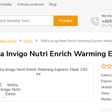
Kontakty
Ochrana soukromí
Blog
Nevíte
Hledat
+420
(Po-Pá
ella Invigo
Enrich
Wella Invigo Nutri Enrich Warming Express Mas
a Invigo Nutri Enrich Warming 
Samoza
Expres
okamži
vlasy-
Maska 