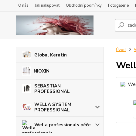
O nás
Jak nakupovat
Obchodní podmínky
Fotogalerie
Úvod
W
Global Keratin
Well
NIOXIN
SEBASTIAN
PROFESSIONAL
WELLA SYSTEM
PROFESSIONAL
Wella professionals péče