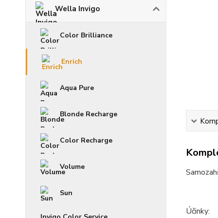
Wella Invigo
Color Brilliance
Enrich
Aqua Pure
Blonde Recharge
Kompl
Color Recharge
Komple
Volume
Samozahří
Sun
Účinky:
Invigo Color Service