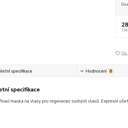
Dos
28
236
Do 
etní specifikace
Hodnocení
0
tní specifikace
vací maska na vlasy pro regeneraci suchých vlasů. Expresní ošet