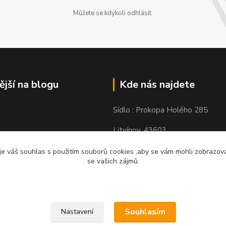
Můžete se kdykoli odhlásit.
ější na blogu
Kde nás najdete
Sídlo : Prokopa Holého 285
Litvínov, 43603
Výdejní místo: Chudeřínská 109
e váš souhlas s použitím souborů cookies ,aby se vám mohli zobrazovat
se vašich zájmů.
Litvínov 43603
Souhlasím
Nastavení