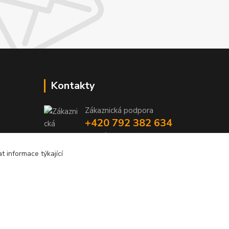
Kontakty
Zákaznická podpora
+420 792 382 634
(Po-Pá, 8-16 hod.)
 informace týkající
objednavky@kosmetikaprovlasy.com