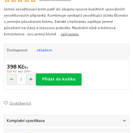
Jemný zesvětlovací krém patří do skupiny vysoce kvalitních speciálních
zesvětlovacích přípravků. Kombinuje vynikající zesvětlující účinky Blondor
s jemným působením krému. Extrakt z heřmánku zajišťuje jemné
působení na vlasy a vlasovou pokožku. Neutrální vůně a krémová
konzistence.- pro jemný blond ...
celý popis
Dostupnost
skladem
398 Kč
/
ks
329 Kč
bez DPH
Přidat do košíku
Do oblíbených
Kompletní specifikace