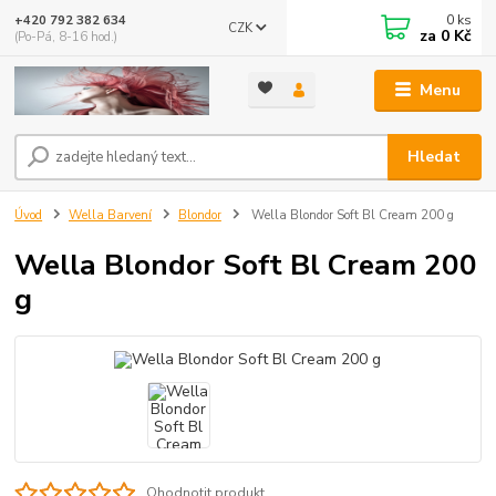
0
ks
+420 792 382 634
CZK
za
0 Kč
(Po-Pá, 8-16 hod.)
Menu
Hledat
Úvod
Wella Barvení
Blondor
Wella Blondor Soft Bl Cream 200 g
Wella Blondor Soft Bl Cream 200
g
Ohodnotit produkt