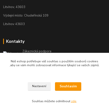
Litvínov, 43603
Výdejní místo: Chudeřínská 109
Litvínov 43603
Kontakty
Zákaznická podpora
+420 792 382 634
Náš eshop potřebuje váš souhlas s použitím souborů cookies
(Po-Pá, 8-16 hod.)
,aby se vám mohli zobrazovat informace týkající se vašich zájmů.
objednavky@kosmetikaprovlasy.com
Souhlasím
Nastavení
Souhlas můžete odmítnout
zde
.
Vytvořeno na
Eshop-rychle.cz