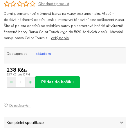
Ohodnotit produkt
Demi-permanentní krémová barva na vlasy bez amoniaku. Vlasům
dodává nádherný odstín, lesk a intenzivní tónování bez poškození vlasu.
Široká paleta odstínů od světlých barev po sametově hnědé až výrazně
červené barvy. Barva Color Touch kryje do 50% šedivých vlasů. Míchání
barvy: barva Color Touch s...
celý popis
Dostupnost
skladem
238 Kč
/
ks
197 Kč
bez DPH
Přidat do košíku
Do oblíbených
Kompletní specifikace