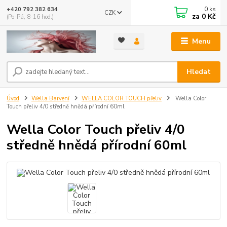
0
ks
+420 792 382 634
CZK
za
0 Kč
(Po-Pá, 8-16 hod.)
Menu
Hledat
Úvod
Wella Barvení
WELLA COLOR TOUCH přeliv
Wella Color
Touch přeliv 4/0 středně hnědá přírodní 60ml
Wella Color Touch přeliv 4/0
středně hnědá přírodní 60ml