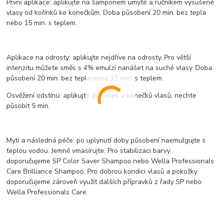
První aplikace: aplikujte na šamponem umyté a ručníkem vysušené
vlasy od kořínků ke konečkům. Doba působení 20 min. bez tepla
nebo 15 min. s teplem.
Aplikace na odrosty: aplikujte nejdříve na odrosty. Pro větší
intenzitu můžete směs s 4% emulzí nanášet na suché vlasy. Doba
působení 20 min. bez tepla nebo 15 min. s teplem.
Osvěžení odstínu: aplikujte do délek a konečků vlasů, nechte
působit 5 min.
Mytí a následná péče: po uplynutí doby působení naemulgujte s
teplou vodou. Jemně vmasírujte. Pro stabilizaci barvy
doporučujeme SP Color Saver Shampoo nebo Wella Professionals
Care Brilliance Shampoo. Pro dobrou kondici vlasů a pokožky
doporučujeme zároveň využít dalších přípravků z řady SP nebo
Wella Professionals Care.