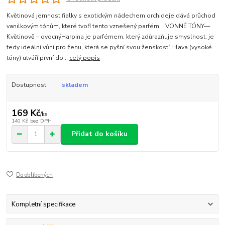
Květinová jemnost fialky s exotickým nádechem orchideje dává průchod
vanilkovým tónům, které tvoří tento vznešený parfém. VONNÉ TÓNY—
Květinově – ovocnýHarpina je parfémem, který zdůrazňuje smyslnost, je
tedy ideální vůní pro ženu, která se pyšní svou ženskostí.Hlava (vysoké
tóny) utváří první do...
celý popis
Dostupnost
skladem
169 Kč
/
ks
140 Kč
bez DPH
Přidat do košíku
Do oblíbených
Kompletní specifikace