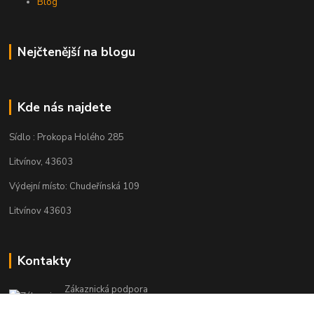
Blog
Nejčtenější na blogu
Kde nás najdete
Sídlo : Prokopa Holého 285
Litvínov, 43603
Výdejní místo: Chudeřínská 109
Litvínov 43603
Kontakty
Zákaznická podpora
+420 792 382 634