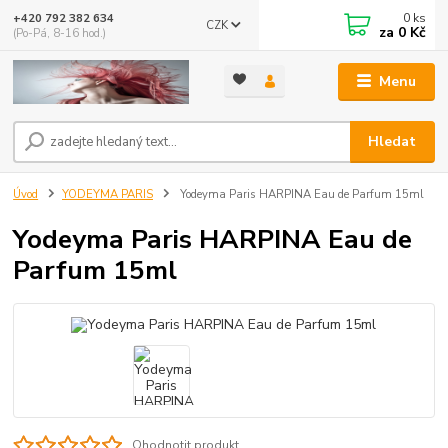
0
ks
+420 792 382 634
CZK
za
0 Kč
(Po-Pá, 8-16 hod.)
Menu
Hledat
Úvod
YODEYMA PARIS
Yodeyma Paris HARPINA Eau de Parfum 15ml
Yodeyma Paris HARPINA Eau de
Parfum 15ml
Ohodnotit produkt