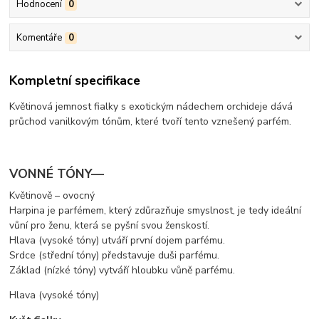
Hodnocení
0
Komentáře
0
Kompletní specifikace
Květinová jemnost fialky s exotickým nádechem orchideje dává
průchod vanilkovým tónům, které tvoří tento vznešený parfém.
VONNÉ TÓNY—
Květinově – ovocný
Harpina je parfémem, který zdůrazňuje smyslnost, je tedy ideální
vůní pro ženu, která se pyšní svou ženskostí.
Hlava (vysoké tóny) utváří první dojem parfému.
Srdce (střední tóny) představuje duši parfému.
Základ (nízké tóny) vytváří hloubku vůně parfému.
Hlava (vysoké tóny)