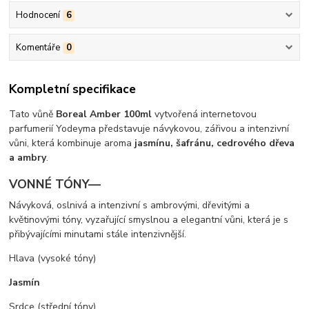
Hodnocení
6
Komentáře
0
Kompletní specifikace
Tato vůně
Boreal Amber 100ml
vytvořená internetovou
parfumerií Yodeyma představuje návykovou, zářivou a intenzivní
vůni, která kombinuje aroma
jasmínu, šafránu, cedrového dřeva
a ambry
.
VONNÉ TÓNY—
Návyková, oslnivá a intenzivní s ambrovými, dřevitými a
květinovými tóny, vyzařující smyslnou a elegantní vůni, která je s
přibývajícími minutami stále intenzivnější.
Hlava (vysoké tóny)
Jasmín
Srdce (střední tóny)