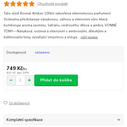
Ohodnotit produkt
Tato vůně Boreal Amber 100ml vytvořená internetovou parfumerií
Yodeyma představuje návykovou, zářivou a intenzivní vůni, která
kombinuje aroma jasmínu, šafránu, cedrového dřeva a ambry. VONNÉ
TÓNY— Návyková, oslnivá a intenzivní s ambrovými, dřevitými a
květinovými tóny, vyzařující smyslnou a elega...
celý popis
Dostupnost
skladem
749 Kč
/
ks
619 Kč
bez DPH
Přidat do košíku
Do oblíbených
Kompletní specifikace