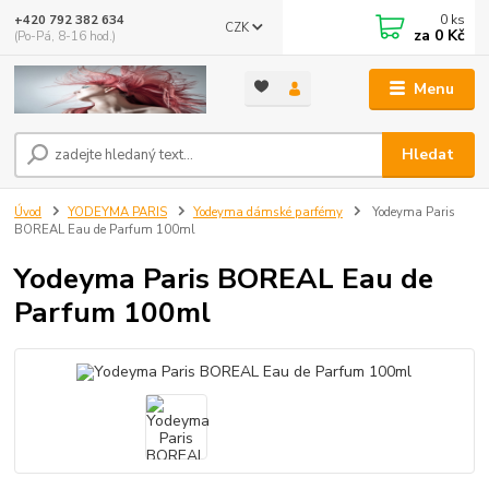
0
ks
+420 792 382 634
CZK
za
0 Kč
(Po-Pá, 8-16 hod.)
Menu
Hledat
Úvod
YODEYMA PARIS
Yodeyma dámské parfémy
Yodeyma Paris
BOREAL Eau de Parfum 100ml
Yodeyma Paris BOREAL Eau de
Parfum 100ml