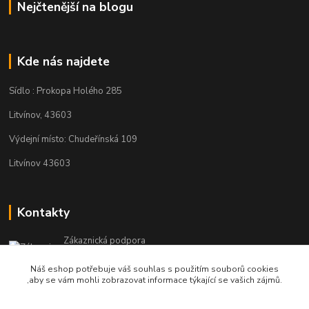
Nejčtenější na blogu
Kde nás najdete
Sídlo : Prokopa Holého 285
Litvínov, 43603
Výdejní místo: Chudeřínská 109
Litvínov 43603
Kontakty
Zákaznická podpora
+420 792 382 634
Náš eshop potřebuje váš souhlas s použitím souborů cookies
(Po-Pá, 8-16 hod.)
,aby se vám mohli zobrazovat informace týkající se vašich zájmů.
objednavky@kosmetikaprovlasy.com