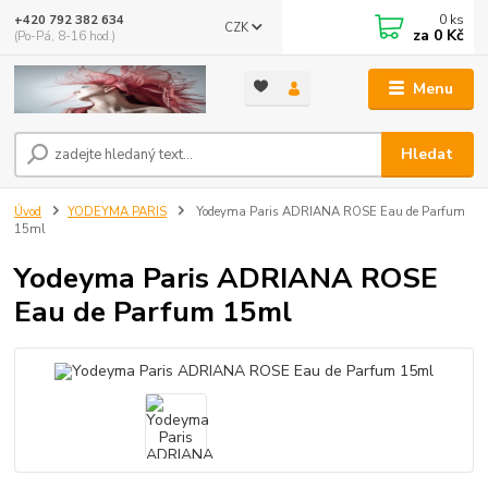
0
ks
+420 792 382 634
CZK
za
0 Kč
(Po-Pá, 8-16 hod.)
Menu
Hledat
Úvod
YODEYMA PARIS
Yodeyma Paris ADRIANA ROSE Eau de Parfum
15ml
Yodeyma Paris ADRIANA ROSE
Eau de Parfum 15ml