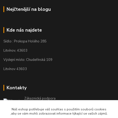
Nejčtenější na blogu
Kde nás najdete
Sídlo : Prokopa Holého 285
Litvínov, 43603
Výdejní místo: Chudeřínská 109
Litvínov 43603
Kontakty
Zákaznická podpora
+420 792 382 634
Náš eshop potřebuje váš souhlas s použitím souborů cookies
(Po-Pá, 8-16 hod.)
,aby se vám mohli zobrazovat informace týkající se vašich zájmů.