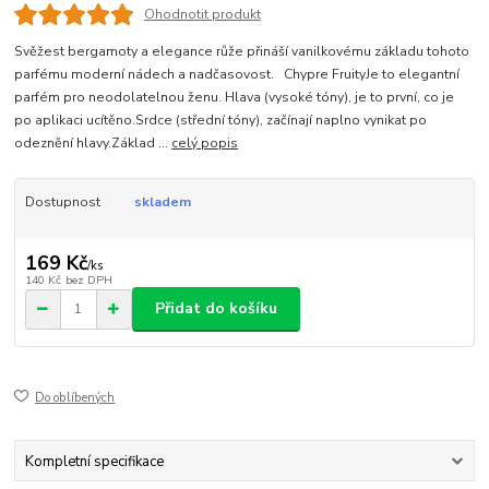
Ohodnotit produkt
Svěžest bergamoty a elegance růže přináší vanilkovému základu tohoto
parfému moderní nádech a nadčasovost. Chypre FruityJe to elegantní
parfém pro neodolatelnou ženu. Hlava (vysoké tóny), je to první, co je
po aplikaci ucítěno.Srdce (střední tóny), začínají naplno vynikat po
odeznění hlavy.Základ ...
celý popis
Dostupnost
skladem
169 Kč
/
ks
140 Kč
bez DPH
Přidat do košíku
Do oblíbených
Kompletní specifikace