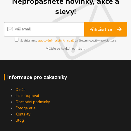
Nepropásněte novinky, akce a
slevy!
Přihlásit se
Souhlasím se
zpracováním osobních údajů
za účelem rozesílky newsletteru.
Můžete se kdykoli odhlásit.
Informace pro zákazníky
O nás
Jak nakupovat
Obchodní podmínky
Fotogalerie
Kontakty
Blog