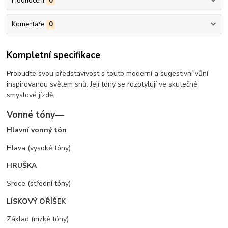
Hodnocení
0
Komentáře
0
Kompletní specifikace
Probuďte svou představivost s touto moderní a sugestivní vůní
inspirovanou světem snů. Její tóny se rozptylují ve skutečné
smyslové jízdě.
Vonné tóny—
Hlavní vonný tón
Hlava (vysoké tóny)
HRUŠKA
Srdce (střední tóny)
LÍSKOVÝ OŘÍŠEK
Základ (nízké tóny)