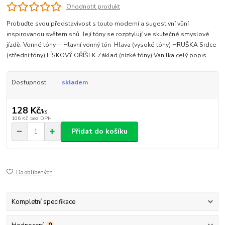
Ohodnotit produkt
Probuďte svou představivost s touto moderní a sugestivní vůní
inspirovanou světem snů. Její tóny se rozptylují ve skutečné smyslové
jízdě. Vonné tóny— Hlavní vonný tón Hlava (vysoké tóny) HRUŠKA Srdce
(střední tóny) LÍSKOVÝ OŘÍŠEK Základ (nízké tóny) Vanilka
celý popis
Dostupnost
skladem
128 Kč
/
ks
106 Kč
bez DPH
Přidat do košíku
Do oblíbených
Kompletní specifikace