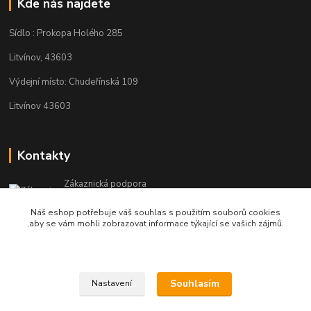
Kde nás najdete
Sídlo : Prokopa Holého 285
Litvínov, 43603
Výdejní místo: Chudeřínská 109
Litvínov 43603
Kontakty
Zákaznická podpora
+420 792 382 634
Náš eshop potřebuje váš souhlas s použitím souborů cookies
(Po-Pá, 8-16 hod.)
,aby se vám mohli zobrazovat informace týkající se vašich zájmů.
objednavky@kosmetikaprovlasy.com
Souhlasím
Nastavení