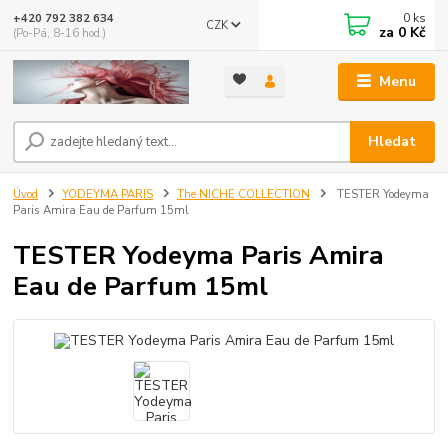
0
ks
+420 792 382 634
CZK
za
0 Kč
(Po-Pá, 8-16 hod.)
Menu
Hledat
Úvod
YODEYMA PARIS
The NICHE COLLECTION
TESTER Yodeyma
Paris Amira Eau de Parfum 15ml
TESTER Yodeyma Paris Amira
Eau de Parfum 15ml