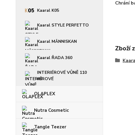
Chrání b
Kaaral K05
Kaaral STYLE PERFETTO
Kaaral MÄNNISKAN
Zboží 
Kaaral ŘADA 360
Kaara
INTERIÉROVÉ VŮNĚ 110
ml
OLAPLEX
Nutra Cosmetic
Tangle Teezer