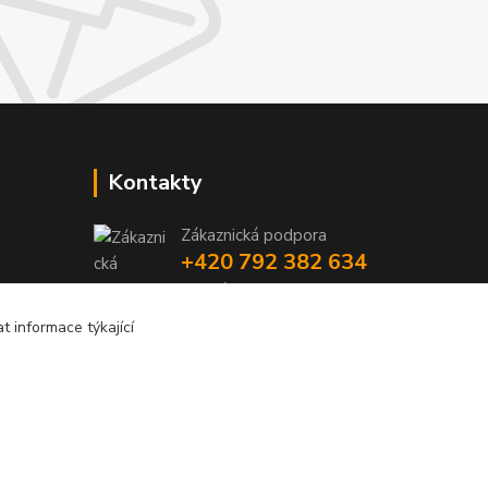
Kontakty
Zákaznická podpora
+420 792 382 634
(Po-Pá, 8-16 hod.)
 informace týkající
objednavky@kosmetikaprovlasy.com