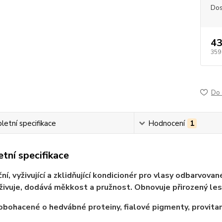
Dos
43
359
Do 
etní specifikace
Hodnocení
1
tní specifikace
ní, vyživující a zklidňující kondicionér pro vlasy odbarvovan
živuje, dodává měkkost a pružnost. Obnovuje přirozený les
obohacené o hedvábné proteiny, fialové pigmenty, provita