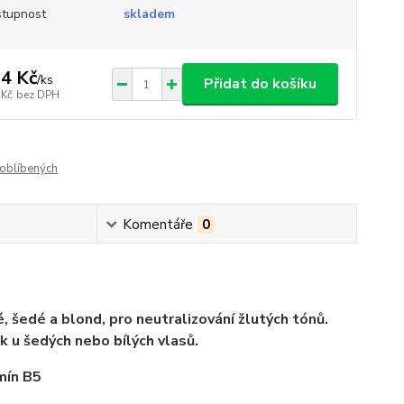
tupnost
skladem
4 Kč
/
ks
Přidat do košíku
 Kč
bez DPH
oblíbených
Komentáře
0
é, šedé a blond, pro neutralizování žlutých tónů.
k u šedých nebo bílých vlasů.
mín B5