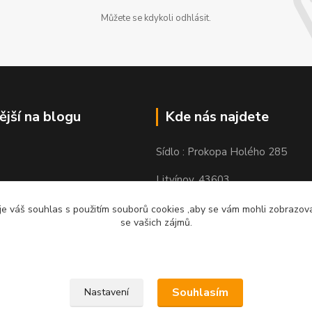
Můžete se kdykoli odhlásit.
ější na blogu
Kde nás najdete
Sídlo : Prokopa Holého 285
Litvínov, 43603
Výdejní místo: Chudeřínská 109
e váš souhlas s použitím souborů cookies ,aby se vám mohli zobrazovat
se vašich zájmů.
Litvínov 43603
Souhlasím
Nastavení