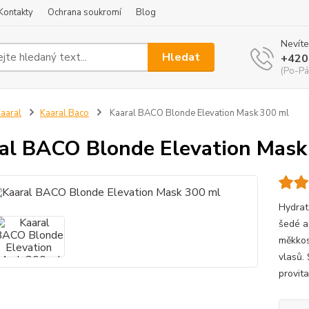
Kontakty
Ochrana soukromí
Blog
Nevíte
Hledat
+420
(Po-Pá
aaral
Kaaral Baco
Kaaral BACO Blonde Elevation Mask 300 ml
al BACO Blonde Elevation Mask
Hydrata
šedé a
měkkos
vlasů.
provita