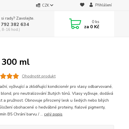
Přihlášení
CZK
 si rady? Zavolejte.
0
ks
 792 382 634
za
0 Kč
, 8-16 hod.)
 300 ml
Ohodnotit produkt
ční, vyživující a zklidňující kondicionér pro vlasy odbarvované,
 blond, pro neutralizování žlutých tónů. Vlasy vyživuje, dodává
t a pružnost. Obnovuje přirozený lesk u šedých nebo bílých
 Složení obohacené o hedvábné proteiny, fialové pigmenty,
mín B5 Chrání barvu / ...
celý popis