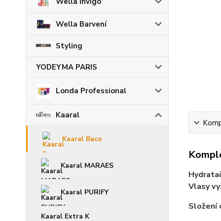
Wella Invigo
Wella Barvení
Styling
YODEYMA PARIS
Londa Professional
Kaaral
Kompl
Kaaral Baco
Komple
Kaaral MARAES
Hydratač
Vlasy vy
Kaaral PURIFY
Složení 
Kaaral Extra K