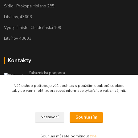
Sídlo : Prokopa Holého 285
Litvínov, 43603
Výdejní místo: Chudeřínská 109
Litvínov 43603
Kontakty
Zákaznická podpora
+420 792 382 634
Náš eshop potřebuje váš souhlas s použitím souborů cookies
(Po-Pá, 8-16 hod.)
,aby se vám mohli zobrazovat informace týkající se vašich zájmů.
objednavky@kosmetikaprovlasy.com
Souhlasím
Nastavení
Souhlas můžete odmítnout
zde
.