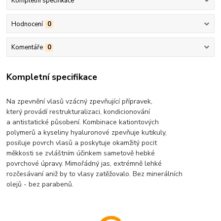
Kompletní specifikace
Hodnocení
0
Komentáře
0
Kompletní specifikace
Na zpevnění vlasů vzácný zpevňující přípravek,
který provádí restrukturalizaci, kondicionování
a antistatické působení. Kombinace kationtových
polymerů a kyseliny hyaluronové zpevňuje kutikuly,
posiluje povrch vlasů a poskytuje okamžitý pocit
měkkosti se zvláštním účinkem sametově hebké
povrchové úpravy. Mimořádný jas, extrémně lehké
rozčesávaní aniž by to vlasy zatěžovalo. Bez minerálních
olejů - bez parabenů.