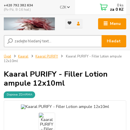
0
ks
+420 792 382 634
CZK
za
0 Kč
(Po-Pá, 8-16 hod.)
Menu
Hledat
Úvod
Kaaral
Kaaral PURIFY
Kaaral PURIFY - Filler Lotion ampule
12x10ml
Kaaral PURIFY - Filler Lotion
ampule 12x10ml
Doprava ZDARMA