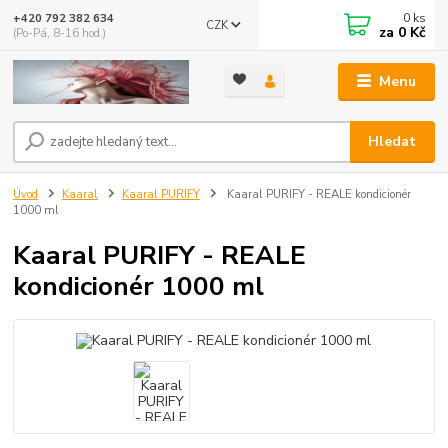
0
ks
+420 792 382 634
CZK
za
0 Kč
(Po-Pá, 8-16 hod.)
Menu
Hledat
Úvod
Kaaral
Kaaral PURIFY
Kaaral PURIFY - REALE kondicionér
1000 ml
Kaaral PURIFY - REALE
kondicionér 1000 ml