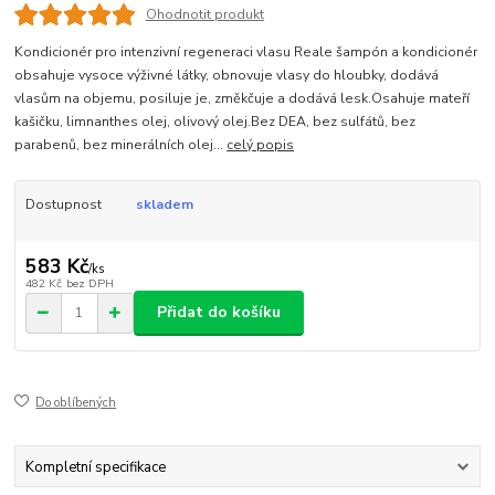
Ohodnotit produkt
Kondicionér pro intenzivní regeneraci vlasu Reale šampón a kondicionér
obsahuje vysoce výživné látky, obnovuje vlasy do hloubky, dodává
vlasům na objemu, posiluje je, změkčuje a dodává lesk.Osahuje mateří
kašičku, limnanthes olej, olivový olej.Bez DEA, bez sulfátů, bez
parabenů, bez minerálních olej...
celý popis
Dostupnost
skladem
583 Kč
/
ks
482 Kč
bez DPH
Přidat do košíku
Do oblíbených
Kompletní specifikace