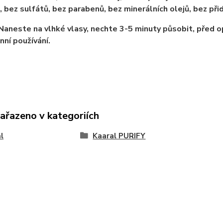
 bez sulfátů, bez parabenů, bez minerálních olejů, bez přid
 Naneste na vlhké vlasy, nechte 3-5 minuty působit, před
ní používání.
zařazeno v kategoriích
l
Kaaral PURIFY