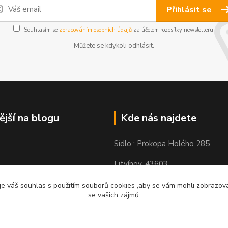
Přihlásit se
Souhlasím se
zpracováním osobních údajů
za účelem rozesílky newsletteru.
Můžete se kdykoli odhlásit.
ější na blogu
Kde nás najdete
Sídlo : Prokopa Holého 285
Litvínov, 43603
Výdejní místo: Chudeřínská 109
e váš souhlas s použitím souborů cookies ,aby se vám mohli zobrazovat
se vašich zájmů.
Litvínov 43603