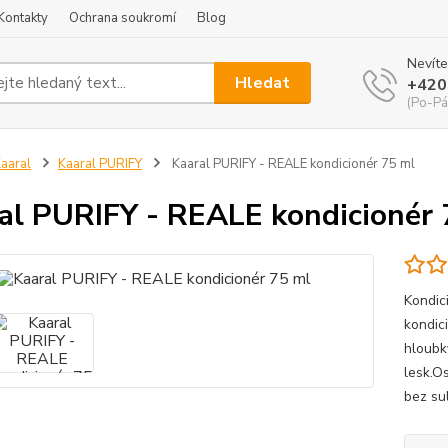
Kontakty
Ochrana soukromí
Blog
Nevíte
Hledat
+420
(Po-Pá
aaral
Kaaral PURIFY
Kaaral PURIFY - REALE kondicionér 75 ml
al PURIFY - REALE kondicionér 
Kondic
kondic
hloubk
lesk.Os
bez sul