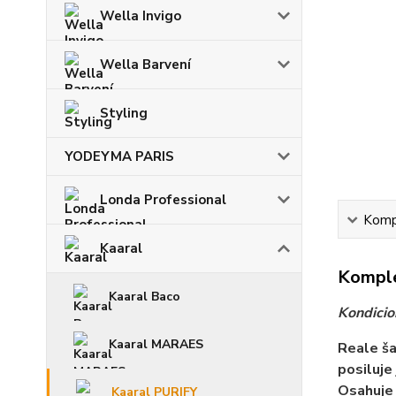
Wella Invigo
Wella Barvení
Styling
YODEYMA PARIS
Londa Professional
Kompl
Kaaral
Komple
Kaaral Baco
Kondicio
Kaaral MARAES
Reale ša
posiluje
Osahuje 
Kaaral PURIFY