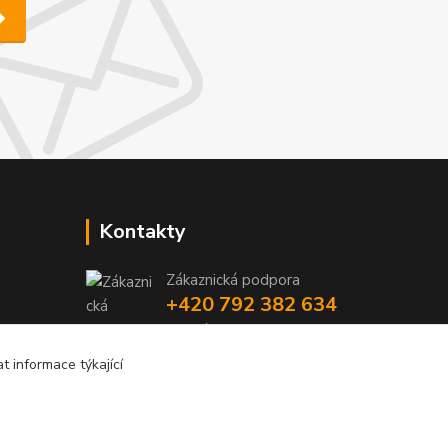
Kontakty
Zákaznická podpora
+420 792 382 634
(Po-Pá, 8-16 hod.)
 informace týkající
objednavky@kosmetikaprovlasy.com