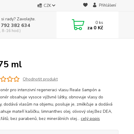
Přihlášení
CZK
 si rady? Zavolejte.
0
ks
 792 382 634
za
0 Kč
, 8-16 hod.)
75 ml
Ohodnotit produkt
ionér pro intenzivní regeneraci vlasu Reale šampón a
ionér obsahuje vysoce výživné látky, obnovuje vlasy do
y, dodává vlasům na objemu, posiluje je, změkčuje a dodává
ahuje mateří kašičku, limnanthes olej, olivový olej.Bez DEA,
fátů, bez parabenů, bez minerálních olej...
celý popis