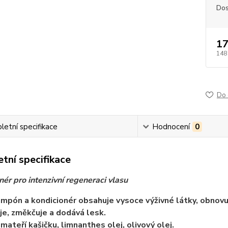
Dos
17
148
Do 
etní specifikace
Hodnocení
0
tní specifikace
nér pro intenzivní regeneraci vlasu
mpón a kondicionér obsahuje vysoce výživné látky, obnovu
 je, změkčuje a dodává lesk.
mateří kašičku, limnanthes olej, olivový olej.