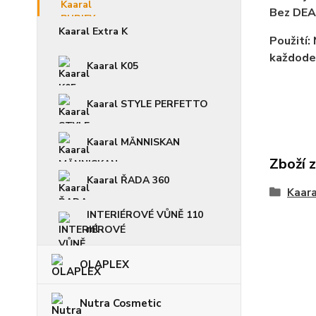
Bez DEA,
Kaaral Extra K
Použití:
každoden
Kaaral K05
Kaaral STYLE PERFETTO
Kaaral MÄNNISKAN
Zboží 
Kaaral ŘADA 360
Kaara
INTERIÉROVÉ VŮNĚ 110
ml
OLAPLEX
Nutra Cosmetic