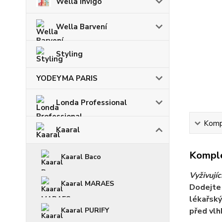
Wella Invigo
Wella Barvení
Styling
YODEYMA PARIS
Londa Professional
Kompl
Kaaral
Komple
Kaaral Baco
Vyživují
Kaaral MARAES
Dodejte 
lékařský
Kaaral PURIFY
před vlh