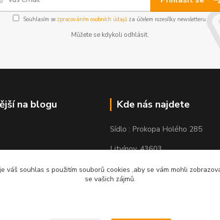
Souhlasím se
zpracováním osobních údajů
za účelem rozesílky newsletteru.
Můžete se kdykoli odhlásit.
ější na blogu
Kde nás najdete
Sídlo : Prokopa Holého 285
Litvínov, 43603
Výdejní místo: Chudeřínská 109
e váš souhlas s použitím souborů cookies ,aby se vám mohli zobrazovat
se vašich zájmů.
Litvínov 43603