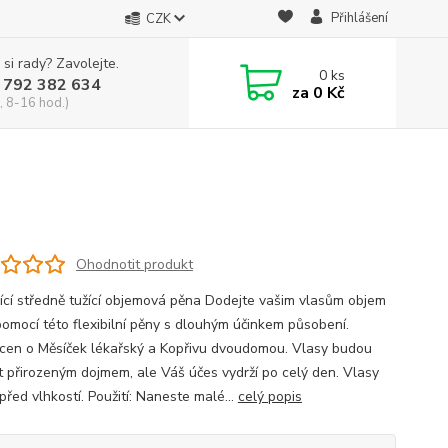
Přihlášení
CZK
 si rady? Zavolejte.
0
ks
 792 382 634
za
0 Kč
, 8-16 hod.)
Ohodnotit produkt
jící středně tužící objemová pěna Dodejte vašim vlasům objem
 pomocí této flexibilní pěny s dlouhým účinkem působení.
en o Měsíček lékařský a Kopřivu dvoudomou. Vlasy budou
t přirozeným dojmem, ale Váš účes vydrží po celý den. Vlasy
před vlhkostí. Použití: Naneste malé...
celý popis