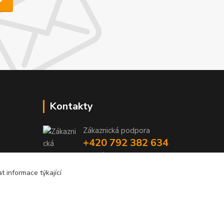
Kontakty
Zákaznická podpora
+420 792 382 634
(Po-Pá, 8-16 hod.)
 informace týkající
objednavky@kosmetikaprovlasy.com