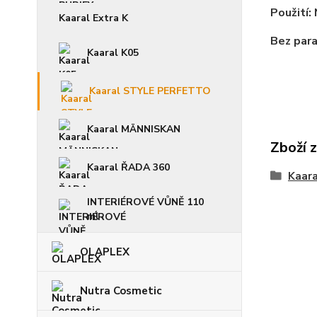
Použití:
Kaaral Extra K
Bez para
Kaaral K05
Kaaral STYLE PERFETTO
Kaaral MÄNNISKAN
Zboží 
Kaaral ŘADA 360
Kaara
INTERIÉROVÉ VŮNĚ 110
ml
OLAPLEX
Nutra Cosmetic