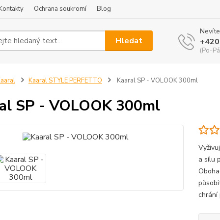
Kontakty
Ochrana soukromí
Blog
Nevíte
Hledat
+420
(Po-Pá
aaral
Kaaral STYLE PERFETTO
Kaaral SP - VOLOOK 300ml
al SP - VOLOOK 300ml
Vyživu
a sílu
Obohac
působi
chrání 