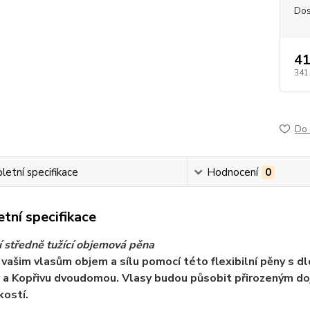
Dos
41
341
Do 
etní specifikace
Hodnocení
0
tní specifikace
cí středně tužící objemová pěna
vašim vlasům objem a sílu pomocí této flexibilní pěny s
 a Kopřivu dvoudomou. Vlasy budou působit přirozeným doj
kostí.