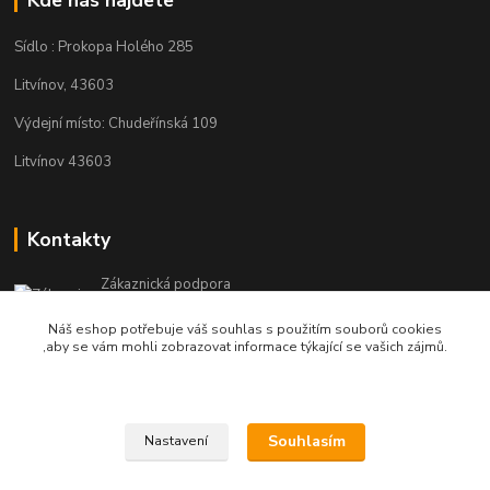
Sídlo : Prokopa Holého 285
Litvínov, 43603
Výdejní místo: Chudeřínská 109
Litvínov 43603
Kontakty
Zákaznická podpora
+420 792 382 634
Náš eshop potřebuje váš souhlas s použitím souborů cookies
(Po-Pá, 8-16 hod.)
,aby se vám mohli zobrazovat informace týkající se vašich zájmů.
objednavky@kosmetikaprovlasy.com
Souhlasím
Nastavení