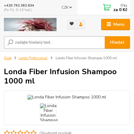
0
ks
+420 792 382 634
CZK
za
0 Kč
(Po-Pá, 8-16 hod.)
Menu
Hledat
Úvod
Londa Professional
Londa Fiber Infusion Shampoo 1000 ml
Londa Fiber Infusion Shampoo
1000 ml
Ohodnotit produkt