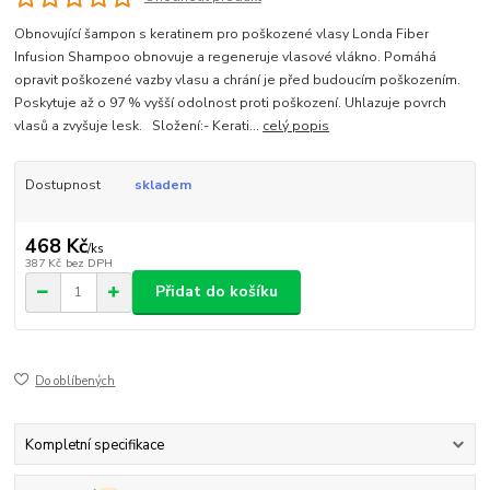
Obnovující šampon s keratinem pro poškozené vlasy Londa Fiber
Infusion Shampoo obnovuje a regeneruje vlasové vlákno. Pomáhá
opravit poškozené vazby vlasu a chrání je před budoucím poškozením.
Poskytuje až o 97 % vyšší odolnost proti poškození. Uhlazuje povrch
vlasů a zvyšuje lesk. Složení:- Kerati...
celý popis
Dostupnost
skladem
468 Kč
/
ks
387 Kč
bez DPH
Přidat do košíku
Do oblíbených
Kompletní specifikace