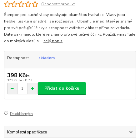
Ohodnotit produkt
Šampon pro suché vlasy poskytuje okamžitou hydrataci. Vlasy jsou
hebké, lesklé a snadněji se rozčesávají. Obsahuje med, který je známý
pro své pečující účinky a schopnost vstřebat vlhkost přímo ze vzduchu.
Dále pak mango, které je známo pro své léčivé účinky. Použití: vmasírujte
do mokrých vlasů a ...
celý popis
Dostupnost
skladem
398 Kč
/
ks
329 Kč
bez DPH
Přidat do košíku
Do oblíbených
Kompletní specifikace