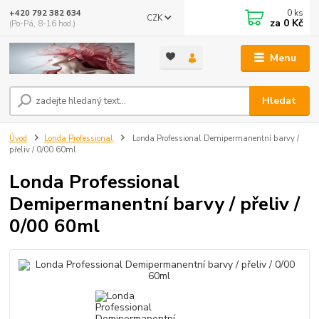
0
ks
+420 792 382 634
CZK
za
0 Kč
(Po-Pá, 8-16 hod.)
Menu
Hledat
Úvod
Londa Professional
Londa Professional Demipermanentní barvy /
přeliv / 0/00 60ml
Londa Professional
Demipermanentní barvy / přeliv /
0/00 60ml