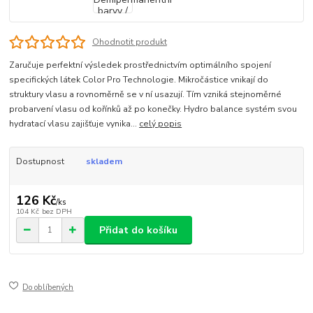
Ohodnotit produkt
Zaručuje perfektní výsledek prostřednictvím optimálního spojení
specifických látek Color Pro Technologie. Mikročástice vnikají do
struktury vlasu a rovnoměrně se v ní usazují. Tím vzniká stejnoměrné
probarvení vlasu od kořínků až po konečky. Hydro balance systém svou
hydratací vlasu zajišťuje vynika...
celý popis
Dostupnost
skladem
126 Kč
/
ks
104 Kč
bez DPH
Přidat do košíku
Do oblíbených