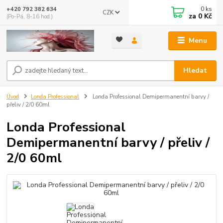
0
ks
+420 792 382 634
CZK
za
0 Kč
(Po-Pá, 8-16 hod.)
Menu
Hledat
Úvod
Londa Professional
Londa Professional Demipermanentní barvy /
přeliv / 2/0 60ml
Londa Professional
Demipermanentní barvy / přeliv /
2/0 60ml