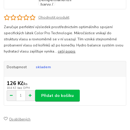
Ohodnotit produkt
Zaručuje perfektní výsledek prostřednictvím optimálního spojení
specifických látek Color Pro Technologie. Mikročástice vnikají do
struktury vlasu a rovnoměrně se v ní usazují. Tím vzniká stejnoměrné
probarvení vlasu od kořínků až po konečky. Hydro balance systém svou
hydratací vlasu zajišťuje vynika...
celý popis
Dostupnost
skladem
126 Kč
/
ks
104 Kč
bez DPH
Přidat do košíku
Do oblíbených