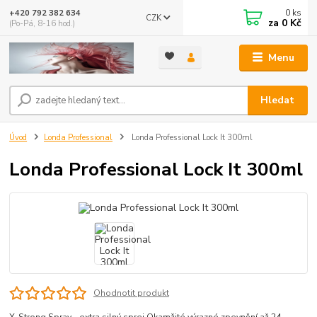
0
ks
+420 792 382 634
CZK
za
0 Kč
(Po-Pá, 8-16 hod.)
Menu
Hledat
Úvod
Londa Professional
Londa Professional Lock It 300ml
Londa Professional Lock It 300ml
Ohodnotit produkt
X-Strong Spray - extra silný sprej.Okamžité výrazné zpevnění až 24