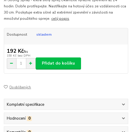
hodin. Dobře protřepejte. Nastříkejte na hotový účes ze vzdálenosti cca
30 cm. Poskytuje extra silné až extrémní zpevnění v závislosti na
množství použitého spreje.
celý popis
Dostupnost
skladem
192 Kč
/
ks
159 Kč
bez DPH
Přidat do košíku
Do oblíbených
Kompletní specifikace
Hodnocení
0