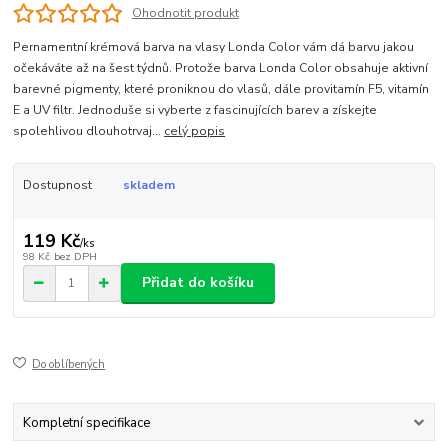
Ohodnotit produkt
Pernamentní krémová barva na vlasy Londa Color vám dá barvu jakou
očekáváte až na šest týdnů. Protože barva Londa Color obsahuje aktivní
barevné pigmenty, které proniknou do vlasů, dále provitamín F5, vitamín
E a UV filtr. Jednoduše si vyberte z fascinujících barev a získejte
spolehlivou dlouhotrvaj...
celý popis
Dostupnost
skladem
119 Kč
/
ks
98 Kč
bez DPH
Přidat do košíku
Do oblíbených
Kompletní specifikace