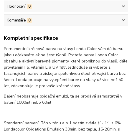
Hodnocení
0
Komentáře
0
Kompletní specifikace
Pernamentní krémová barva na vlasy Londa Color vám dá barvu
jakou očekáváte až na šest týdnů. Protože barva Londa Color
obsahuje aktivní barevné pigmenty, které proniknou do vlasů, dále
provitamín F5, vitamín E a UV filtr. Jednoduše si vyberte z
fascinujících barev a získejte spolehlivou dlouhotrvající barvu bez
šedin. Londa pracuje na vylepšení barev na vlasy už více než 50
let, zdokonaluje je pro vaše krásné vlasy
Balení neobsahuje oxidační emulzi, ta se prodává samostatně v
balení 1000ml nebo 60ml
Standartní barvení: Tón v tónu a o 1 odstín světlejší - 1:1 s 6%
Londacolor Oxidations Emulsion 30min. bez tepla, 15-20min. s