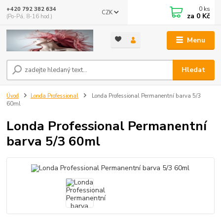
0
ks
+420 792 382 634
CZK
za
0 Kč
(Po-Pá, 8-16 hod.)
Menu
Hledat
Úvod
Londa Professional
Londa Professional Permanentní barva 5/3
60ml
Londa Professional Permanentní
barva 5/3 60ml