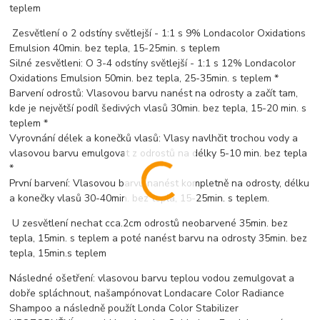
teplem
Zesvětlení o 2 odstíny světlejší - 1:1 s 9% Londacolor Oxidations
Emulsion 40min. bez tepla, 15-25min. s teplem
Silné zesvětleni: O 3-4 odstíny světlejší - 1:1 s 12% Londacolor
Oxidations Emulsion 50min. bez tepla, 25-35min. s teplem *
Barvení odrostů: Vlasovou barvu nanést na odrosty a začít tam,
kde je největší podíl šedivých vlasů 30min. bez tepla, 15-20 min. s
teplem *
Vyrovnání délek a konečků vlasů: Vlasy navlhčit trochou vody a
vlasovou barvu emulgovat z odrostů na délky 5-10 min. bez tepla
*
První barvení: Vlasovou barvu nanést kompletně na odrosty, délku
a konečky vlasů 30-40min. bez tepla, 15-25min. s teplem.
U zesvětlení nechat cca.2cm odrostů neobarvené 35min. bez
tepla, 15min. s teplem a poté nanést barvu na odrosty 35min. bez
tepla, 15min.s teplem
Následné ošetření: vlasovou barvu teplou vodou zemulgovat a
dobře spláchnout, našampónovat Londacare Color Radiance
Shampoo a následně použít Londa Color Stabilizer