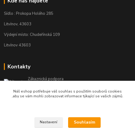
Kde nás najdete
Sídlo : Prokopa Holého 285
Litvínov, 43603
Výdejní místo: Chudeřínská 109
Litvínov 43603
Kontakty
Zákaznická podpora
+420 792 382 634
Náš eshop potřebuje váš souhlas s použitím souborů cookies
(Po-Pá, 8-16 hod.)
,aby se vám mohli zobrazovat informace týkající se vašich zájmů.
objednavky@kosmetikaprovlasy.com
Souhlasím
Nastavení