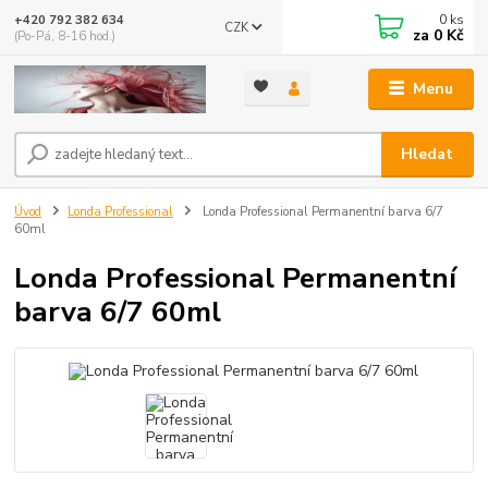
0
ks
+420 792 382 634
CZK
za
0 Kč
(Po-Pá, 8-16 hod.)
Menu
Hledat
Úvod
Londa Professional
Londa Professional Permanentní barva 6/7
60ml
Londa Professional Permanentní
barva 6/7 60ml