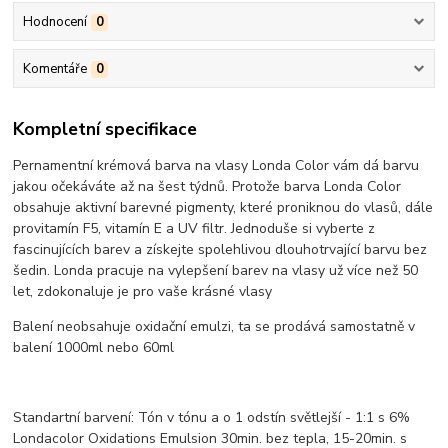
Hodnocení
0
Komentáře
0
Kompletní specifikace
Pernamentní krémová barva na vlasy Londa Color vám dá barvu
jakou očekáváte až na šest týdnů. Protože barva Londa Color
obsahuje aktivní barevné pigmenty, které proniknou do vlasů, dále
provitamín F5, vitamín E a UV filtr. Jednoduše si vyberte z
fascinujících barev a získejte spolehlivou dlouhotrvající barvu bez
šedin. Londa pracuje na vylepšení barev na vlasy už více než 50
let, zdokonaluje je pro vaše krásné vlasy
Balení neobsahuje oxidační emulzi, ta se prodává samostatně v
balení 1000ml nebo 60ml
Standartní barvení: Tón v tónu a o 1 odstín světlejší - 1:1 s 6%
Londacolor Oxidations Emulsion 30min. bez tepla, 15-20min. s