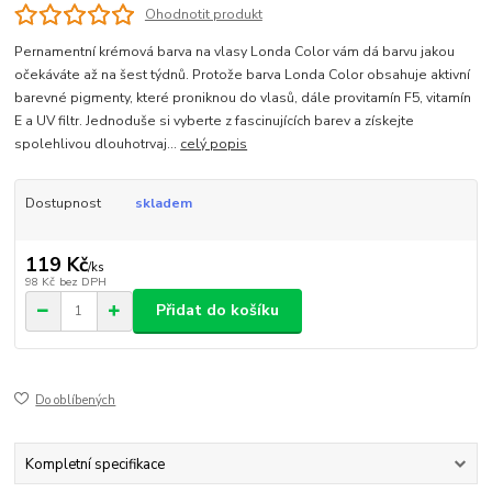
Ohodnotit produkt
Pernamentní krémová barva na vlasy Londa Color vám dá barvu jakou
očekáváte až na šest týdnů. Protože barva Londa Color obsahuje aktivní
barevné pigmenty, které proniknou do vlasů, dále provitamín F5, vitamín
E a UV filtr. Jednoduše si vyberte z fascinujících barev a získejte
spolehlivou dlouhotrvaj...
celý popis
Dostupnost
skladem
119 Kč
/
ks
98 Kč
bez DPH
Přidat do košíku
Do oblíbených
Kompletní specifikace