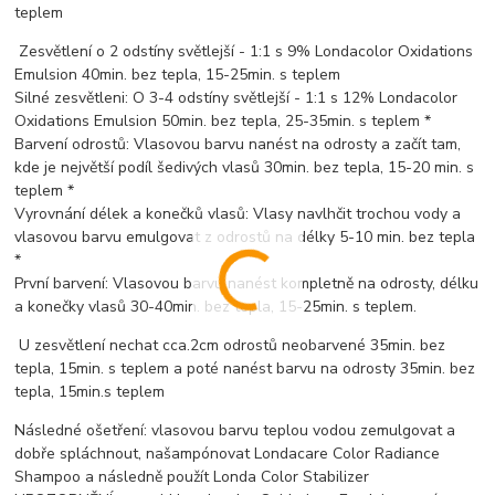
teplem
Zesvětlení o 2 odstíny světlejší - 1:1 s 9% Londacolor Oxidations
Emulsion 40min. bez tepla, 15-25min. s teplem
Silné zesvětleni: O 3-4 odstíny světlejší - 1:1 s 12% Londacolor
Oxidations Emulsion 50min. bez tepla, 25-35min. s teplem *
Barvení odrostů: Vlasovou barvu nanést na odrosty a začít tam,
kde je největší podíl šedivých vlasů 30min. bez tepla, 15-20 min. s
teplem *
Vyrovnání délek a konečků vlasů: Vlasy navlhčit trochou vody a
vlasovou barvu emulgovat z odrostů na délky 5-10 min. bez tepla
*
První barvení: Vlasovou barvu nanést kompletně na odrosty, délku
a konečky vlasů 30-40min. bez tepla, 15-25min. s teplem.
U zesvětlení nechat cca.2cm odrostů neobarvené 35min. bez
tepla, 15min. s teplem a poté nanést barvu na odrosty 35min. bez
tepla, 15min.s teplem
Následné ošetření: vlasovou barvu teplou vodou zemulgovat a
dobře spláchnout, našampónovat Londacare Color Radiance
Shampoo a následně použít Londa Color Stabilizer