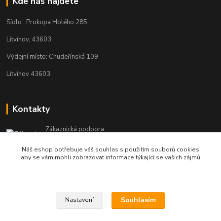
Kde nás najdete
Sídlo : Prokopa Holého 285
Litvínov, 43603
Výdejní místo: Chudeřínská 109
Litvínov 43603
Kontakty
Zákaznická podpora
+420 792 382 634
Náš eshop potřebuje váš souhlas s použitím souborů cookies
(Po-Pá, 8-16 hod.)
,aby se vám mohli zobrazovat informace týkající se vašich zájmů.
objednavky@kosmetikaprovlasy.com
Souhlasím
Nastavení