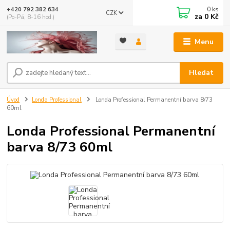
0
ks
+420 792 382 634
CZK
za
0 Kč
(Po-Pá, 8-16 hod.)
Menu
Hledat
Úvod
Londa Professional
Londa Professional Permanentní barva 8/73
60ml
Londa Professional Permanentní
barva 8/73 60ml