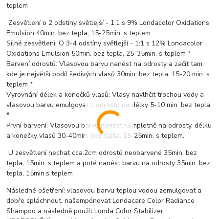
teplem
Zesvětlení o 2 odstíny světlejší - 1:1 s 9% Londacolor Oxidations
Emulsion 40min. bez tepla, 15-25min. s teplem
Silné zesvětleni: O 3-4 odstíny světlejší - 1:1 s 12% Londacolor
Oxidations Emulsion 50min. bez tepla, 25-35min. s teplem *
Barvení odrostů: Vlasovou barvu nanést na odrosty a začít tam,
kde je největší podíl šedivých vlasů 30min. bez tepla, 15-20 min. s
teplem *
Vyrovnání délek a konečků vlasů: Vlasy navlhčit trochou vody a
vlasovou barvu emulgovat z odrostů na délky 5-10 min. bez tepla
*
První barvení: Vlasovou barvu nanést kompletně na odrosty, délku
a konečky vlasů 30-40min. bez tepla, 15-25min. s teplem.
U zesvětlení nechat cca.2cm odrostů neobarvené 35min. bez
tepla, 15min. s teplem a poté nanést barvu na odrosty 35min. bez
tepla, 15min.s teplem
Následné ošetření: vlasovou barvu teplou vodou zemulgovat a
dobře spláchnout, našampónovat Londacare Color Radiance
Shampoo a následně použít Londa Color Stabilizer