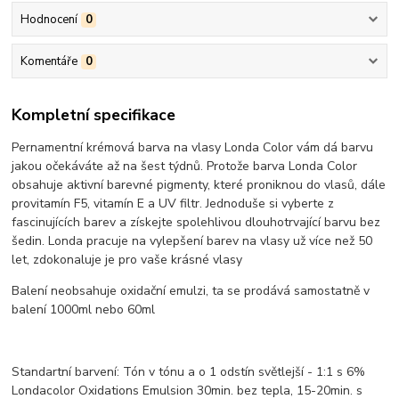
Hodnocení
0
Komentáře
0
Kompletní specifikace
Pernamentní krémová barva na vlasy Londa Color vám dá barvu
jakou očekáváte až na šest týdnů. Protože barva Londa Color
obsahuje aktivní barevné pigmenty, které proniknou do vlasů, dále
provitamín F5, vitamín E a UV filtr. Jednoduše si vyberte z
fascinujících barev a získejte spolehlivou dlouhotrvající barvu bez
šedin. Londa pracuje na vylepšení barev na vlasy už více než 50
let, zdokonaluje je pro vaše krásné vlasy
Balení neobsahuje oxidační emulzi, ta se prodává samostatně v
balení 1000ml nebo 60ml
Standartní barvení: Tón v tónu a o 1 odstín světlejší - 1:1 s 6%
Londacolor Oxidations Emulsion 30min. bez tepla, 15-20min. s