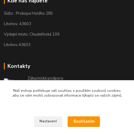
Kde nás najdete
Sídlo : Prokopa Holého 285
Litvínov, 43603
Výdejní místo: Chudeřínská 109
Litvínov 43603
Kontakty
Zákaznická podpora
+420 792 382 634
Náš eshop potřebuje váš souhlas s použitím souborů cookies
(Po-Pá, 8-16 hod.)
,aby se vám mohli zobrazovat informace týkající se vašich zájmů.
objednavky@kosmetikaprovlasy.com
Souhlasím
Nastavení