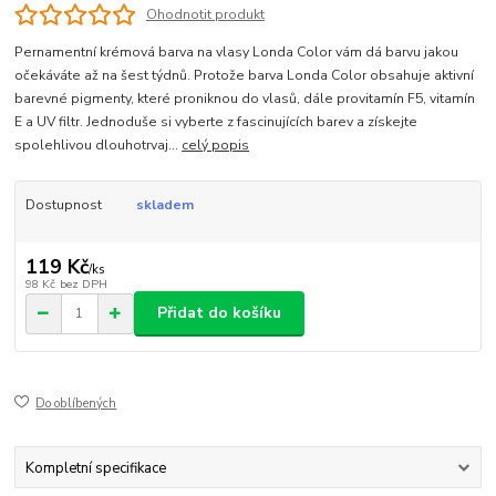
Ohodnotit produkt
Pernamentní krémová barva na vlasy Londa Color vám dá barvu jakou
očekáváte až na šest týdnů. Protože barva Londa Color obsahuje aktivní
barevné pigmenty, které proniknou do vlasů, dále provitamín F5, vitamín
E a UV filtr. Jednoduše si vyberte z fascinujících barev a získejte
spolehlivou dlouhotrvaj...
celý popis
Dostupnost
skladem
119 Kč
/
ks
98 Kč
bez DPH
Přidat do košíku
Do oblíbených
Kompletní specifikace