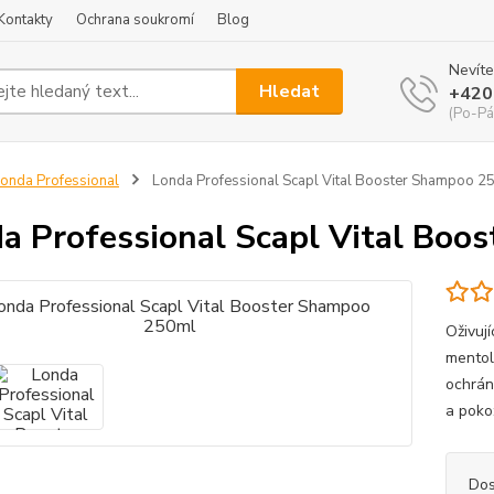
Kontakty
Ochrana soukromí
Blog
Nevíte
Hledat
+420
(Po-Pá
onda Professional
Londa Professional Scapl Vital Booster Shampoo 2
a Professional Scapl Vital Bo
Oživuj
mentol
ochrán
a poko
Dos