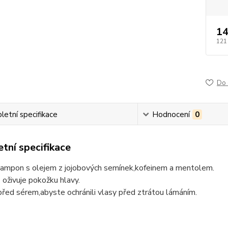
14
121
Do 
etní specifikace
Hodnocení
0
tní specifikace
 šampon s olejem z jojobových semínek,kofeinem a mentolem.
oživuje pokožku hlavy.
před sérem,abyste ochránili vlasy před ztrátou lámáním.