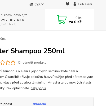
Přihlášení
CZK
 si rady? Zavolejte.
0
ks
 792 382 634
za
0 Kč
, 8-16 hod.)
50ml
oster Shampoo 250ml
Ohodnotit produkt
ící šampon s olejem z jojobových semínek,kofeinem a
em.Okamžitě oživuje pokožku hlavy.Použijte před sérem,abyste
ili vlasy před ztrátou lámáním. Vmasírujte do mokrých vlasů
žky. Pak opláchněte.
celý popis
tupnost
skladem