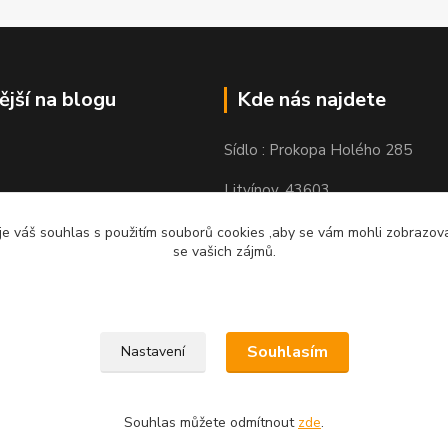
ější na blogu
Kde nás najdete
Sídlo : Prokopa Holého 285
Litvínov, 43603
Výdejní místo: Chudeřínská 109
e váš souhlas s použitím souborů cookies ,aby se vám mohli zobrazovat
se vašich zájmů.
Litvínov 43603
Souhlasím
Nastavení
Souhlas můžete odmítnout
zde
.