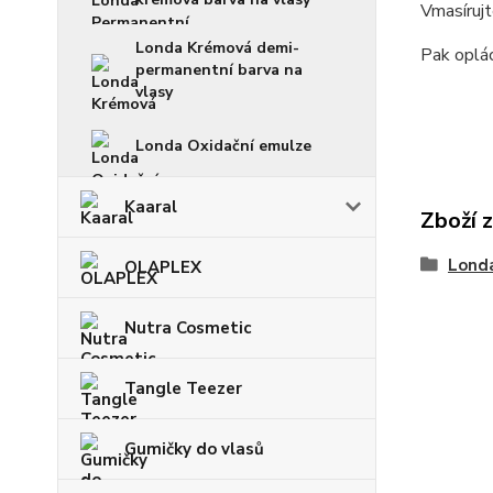
Vmasírujt
Londa Krémová demi-
Pak oplá
permanentní barva na
vlasy
Londa Oxidační emulze
Kaaral
Zboží 
Londa
OLAPLEX
Nutra Cosmetic
Tangle Teezer
Gumičky do vlasů