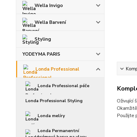
Wella Invigo
Wella Barvení
Styling
YODEYMA PARIS
Kompl
Londa Professional
Londa Professional péče
Komple
Oživující
Londa Professional Styling
Okamžitě 
Použijte 
Londa melíry
Londa Permanentní
krémová barva na vlasy