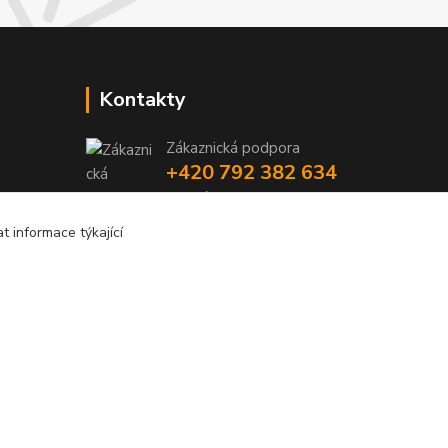
Kontakty
Zákaznická podpora
+420 792 382 634
(Po-Pá, 8-16 hod.)
 informace týkající
objednavky@kosmetikaprovlasy.com
Vytvořeno na
Eshop-rychle.cz