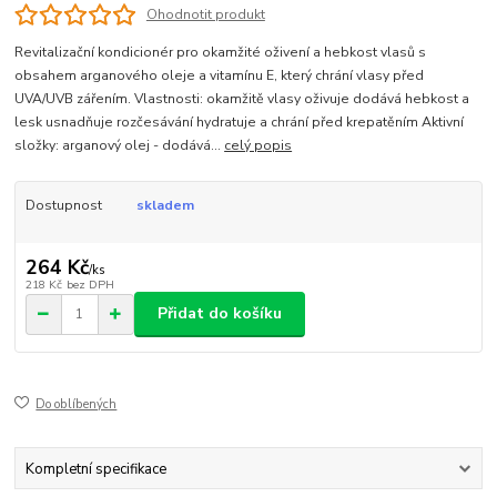
Ohodnotit produkt
Revitalizační kondicionér pro okamžité oživení a hebkost vlasů s
obsahem arganového oleje a vitamínu E, který chrání vlasy před
UVA/UVB zářením. Vlastnosti: okamžitě vlasy oživuje dodává hebkost a
lesk usnadňuje rozčesávání hydratuje a chrání před krepatěním Aktivní
složky: arganový olej - dodává...
celý popis
Dostupnost
skladem
264 Kč
/
ks
218 Kč
bez DPH
Přidat do košíku
Do oblíbených
Kompletní specifikace