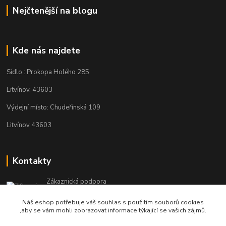
Nejčtenější na blogu
Kde nás najdete
Sídlo : Prokopa Holého 285
Litvínov, 43603
Výdejní místo: Chudeřínská 109
Litvínov 43603
Kontakty
Zákaznická podpora
+420 792 382 634
Náš eshop potřebuje váš souhlas s použitím souborů cookies
(Po-Pá, 8-16 hod.)
,aby se vám mohli zobrazovat informace týkající se vašich zájmů.
objednavky@kosmetikaprovlasy.com