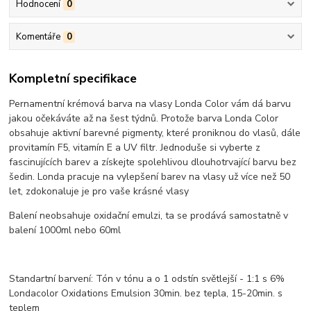
Hodnocení
0
Komentáře
0
Kompletní specifikace
Pernamentní krémová barva na vlasy Londa Color vám dá barvu
jakou očekáváte až na šest týdnů. Protože barva Londa Color
obsahuje aktivní barevné pigmenty, které proniknou do vlasů, dále
provitamín F5, vitamín E a UV filtr. Jednoduše si vyberte z
fascinujících barev a získejte spolehlivou dlouhotrvající barvu bez
šedin. Londa pracuje na vylepšení barev na vlasy už více než 50
let, zdokonaluje je pro vaše krásné vlasy
Balení neobsahuje oxidační emulzi, ta se prodává samostatně v
balení 1000ml nebo 60ml
Standartní barvení: Tón v tónu a o 1 odstín světlejší - 1:1 s 6%
Londacolor Oxidations Emulsion 30min. bez tepla, 15-20min. s
teplem