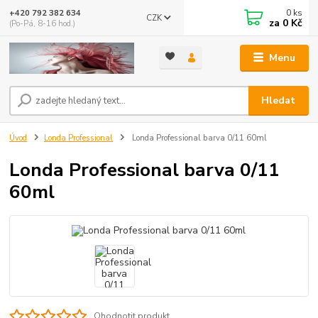
0
ks
+420 792 382 634
CZK
za
0 Kč
(Po-Pá, 8-16 hod.)
Menu
Hledat
Úvod
Londa Professional
Londa Professional barva 0/11 60ml
Londa Professional barva 0/11
60ml
Ohodnotit produkt