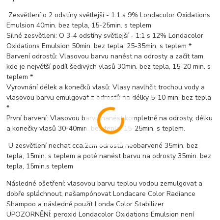
Zesvětlení o 2 odstíny světlejší - 1:1 s 9% Londacolor Oxidations
Emulsion 40min. bez tepla, 15-25min. s teplem
Silné zesvětleni: O 3-4 odstíny světlejší - 1:1 s 12% Londacolor
Oxidations Emulsion 50min. bez tepla, 25-35min. s teplem *
Barvení odrostů: Vlasovou barvu nanést na odrosty a začít tam,
kde je největší podíl šedivých vlasů 30min. bez tepla, 15-20 min. s
teplem *
Vyrovnání délek a konečků vlasů: Vlasy navlhčit trochou vody a
vlasovou barvu emulgovat z odrostů na délky 5-10 min. bez tepla
*
První barvení: Vlasovou barvu nanést kompletně na odrosty, délku
a konečky vlasů 30-40min. bez tepla, 15-25min. s teplem.
U zesvětlení nechat cca.2cm odrostů neobarvené 35min. bez
tepla, 15min. s teplem a poté nanést barvu na odrosty 35min. bez
tepla, 15min.s teplem
Následné ošetření: vlasovou barvu teplou vodou zemulgovat a
dobře spláchnout, našampónovat Londacare Color Radiance
Shampoo a následně použít Londa Color Stabilizer
UPOZORNĚNÍ: peroxid Londacolor Oxidations Emulsion není