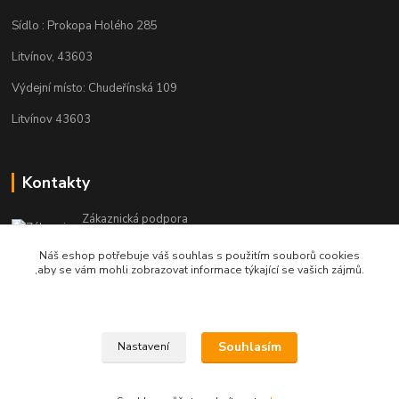
Sídlo : Prokopa Holého 285
Litvínov, 43603
Výdejní místo: Chudeřínská 109
Litvínov 43603
Kontakty
Zákaznická podpora
+420 792 382 634
Náš eshop potřebuje váš souhlas s použitím souborů cookies
(Po-Pá, 8-16 hod.)
,aby se vám mohli zobrazovat informace týkající se vašich zájmů.
objednavky@kosmetikaprovlasy.com
Souhlasím
Nastavení