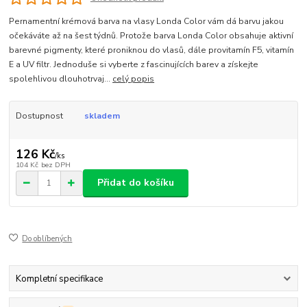
Pernamentní krémová barva na vlasy Londa Color vám dá barvu jakou
očekáváte až na šest týdnů. Protože barva Londa Color obsahuje aktivní
barevné pigmenty, které proniknou do vlasů, dále provitamín F5, vitamín
E a UV filtr. Jednoduše si vyberte z fascinujících barev a získejte
spolehlivou dlouhotrvaj...
celý popis
Dostupnost
skladem
126 Kč
/
ks
104 Kč
bez DPH
Přidat do košíku
Do oblíbených
Kompletní specifikace