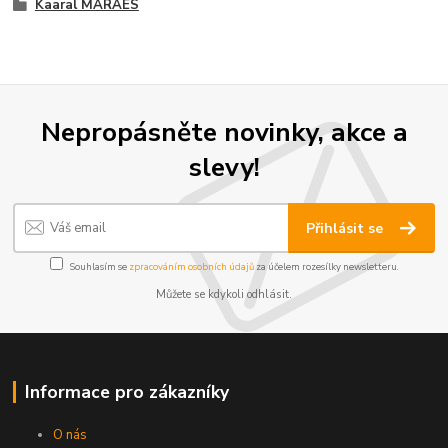
Kaaral MARAES
Nepropásněte novinky, akce a
slevy!
Přihlásit se
Souhlasím se
zpracováním osobních údajů
za účelem rozesílky newsletteru.
Můžete se kdykoli odhlásit.
Informace pro zákazníky
O nás