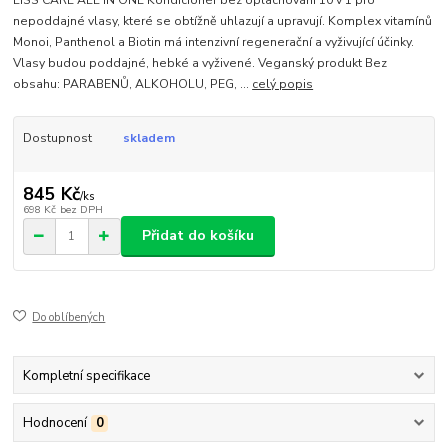
nepoddajné vlasy, které se obtížně uhlazují a upravují. Komplex vitamínů
Monoi, Panthenol a Biotin má intenzivní regenerační a vyživující účinky.
Vlasy budou poddajné, hebké a vyživené. Veganský produkt Bez
obsahu: PARABENŮ, ALKOHOLU, PEG, ...
celý popis
Dostupnost
skladem
845 Kč
/
ks
698 Kč
bez DPH
Přidat do košíku
Do oblíbených
Kompletní specifikace
Hodnocení
0