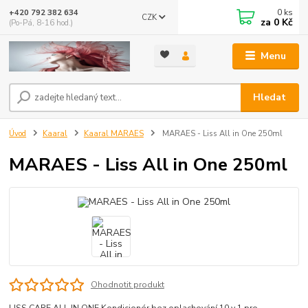
0
ks
+420 792 382 634
CZK
za
0 Kč
(Po-Pá, 8-16 hod.)
Menu
Hledat
Úvod
Kaaral
Kaaral MARAES
MARAES - Liss All in One 250ml
MARAES - Liss All in One 250ml
Ohodnotit produkt
LISS CARE ALL IN ONE Kondicionér bez oplachování 10 v 1 pro