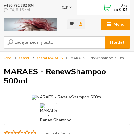
0
ks
+420 792 382 634
CZK
za
0 Kč
(Po-Pá, 8-16 hod.)
Menu
Hledat
Úvod
Kaaral
Kaaral MARAES
MARAES - RenewShampoo 500ml
MARAES - RenewShampoo
500ml
Ohodnotit produkt