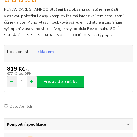
RENEW CARE SHAMPOO Složení bez obsahu sulfátů jemně čistí
vlasovou pokožku i vlasy, komplex řas má intenzivní remineralizační
účinek a olej Monoi vlasy hloubkově vyživuje, hydratuje a zabraňuje
vyčerpání vlasového vlákna. Veganský produkt Bez obsahu: SOLÍ,
SULFÁTŮ, SLS, SLES, PARABENŮ, SILIKONŮ, MIN...
celý popis
Dostupnost
skladem
819 Kč
/
ks
677 Kč
bez DPH
Přidat do košíku
Do oblíbených
Kompletní specifikace