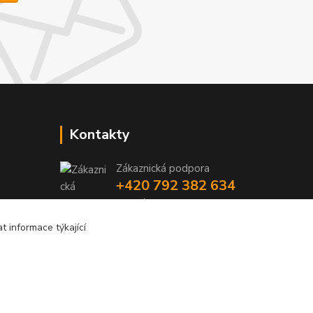
Kontakty
Zákaznická podpora
+420 792 382 634
(Po-Pá, 8-16 hod.)
 informace týkající
objednavky@kosmetikaprovlasy.com