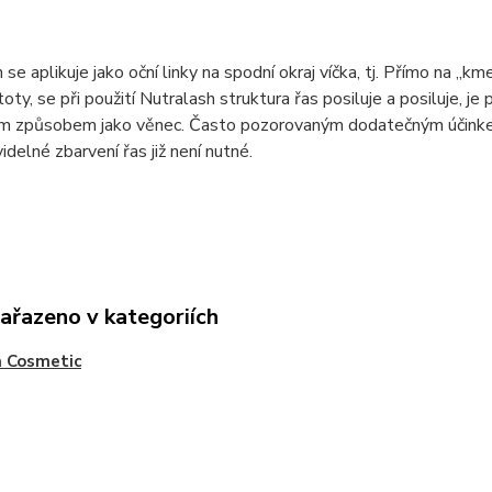
 se aplikuje jako oční linky na spodní okraj víčka, tj. Přímo na „km
toty, se při použití Nutralash struktura řas posiluje a posiluje, j
m způsobem jako věnec. Často pozorovaným dodatečným účinkem 
idelné zbarvení řas již není nutné.
zařazeno v kategoriích
a Cosmetic