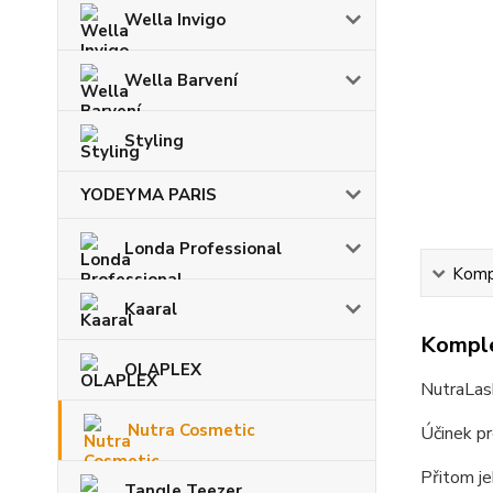
Wella Invigo
Wella Barvení
Styling
YODEYMA PARIS
Londa Professional
Kompl
Kaaral
Komple
OLAPLEX
NutraLash
Nutra Cosmetic
Účinek pr
Přitom je
Tangle Teezer