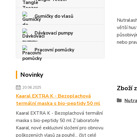
Gumičky do vlasů
Nutralash
větší hus
Dávkovací pumpy
působivý
nebo prav
Pracovní pomůcky
Novinky
Zboží 
20.06.2025
Kaaral EXTRA K - Bezoplachová
Nutr
termální maska s bio-peptidy 50 ml
Kaaral EXTRA K - Bezoplachová termální
maska s bio-peptidy 50 ml Z laboratoře
Kaaral, nové exkluzivní složení pro obnovu
poškozených vlasů za pouhé...
číst celé