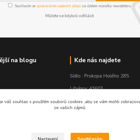
Souhlasím se
zpracováním osobních údajů
za účelem rozesílky newsletteru.
Můžete se kdykoli odhlásit.
ější na blogu
Kde nás najdete
Sídlo : Prokopa Holého 285
Litvínov, 43603
Výdejní místo: Chudeřínská 109
e váš souhlas s použitím souborů cookies ,aby se vám mohli zobrazovat
se vašich zájmů.
Litvínov 43603
Souhlasím
Nastavení