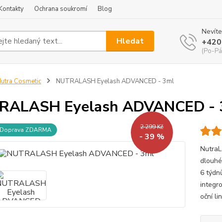
Kontakty
Ochrana soukromí
Blog
Nevíte
Hledat
+420
(Po-Pá
utra Cosmetic
NUTRALASH Eyelash ADVANCED - 3ml
RALASH Eyelash ADVANCED - 
2 299 Kč
Doprava ZDARMA
- 39 %
NutraLa
dlouhé
6 týdn
integro
oční li