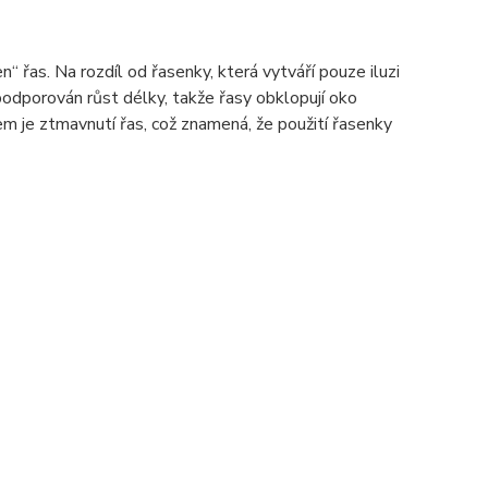
en“ řas. Na rozdíl od řasenky, která vytváří pouze iluzi
e podporován růst délky, takže řasy obklopují oko
je ztmavnutí řas, což znamená, že použití řasenky