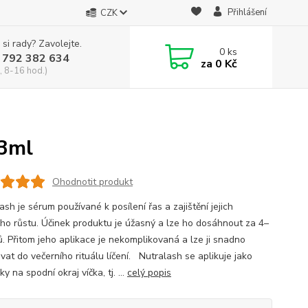
Přihlášení
CZK
 si rady? Zavolejte.
0
ks
 792 382 634
za
0 Kč
, 8-16 hod.)
3ml
Ohodnotit produkt
sh je sérum používané k posílení řas a zajištění jejich
ho růstu. Účinek produktu je úžasný a lze ho dosáhnout za 4–
ů. Přitom jeho aplikace je nekomplikovaná a lze ji snadno
vat do večerního rituálu líčení. Nutralash se aplikuje jako
nky na spodní okraj víčka, tj. ...
celý popis