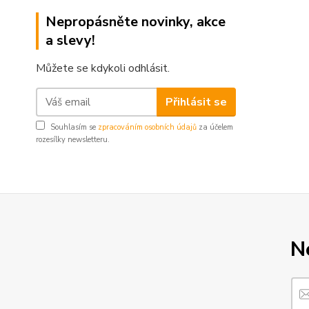
Nepropásněte novinky, akce
a slevy!
Můžete se kdykoli odhlásit.
Přihlásit se
Souhlasím se
zpracováním osobních údajů
za účelem
rozesílky newsletteru.
N