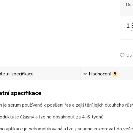
Dos
1 
1 1
Do 
etní specifikace
Hodnocení
5
tní specifikace
 je sérum používané k posílení řas a zajištění jejich dlouhého růs
oduktu je úžasný a lze ho dosáhnout za 4–6 týdnů.
ho aplikace je nekomplikovaná a lze ji snadno integrovat do večern