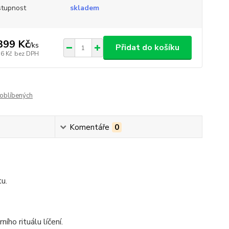
tupnost
skladem
399 Kč
/
ks
Přidat do košíku
56 Kč
bez DPH
oblíbených
Komentáře
0
tu.
ího rituálu líčení.