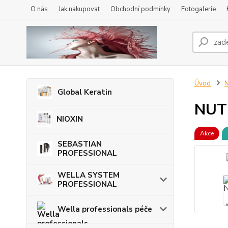
O nás
Jak nakupovat
Obchodní podmínky
Fotogalerie
Úvod
N
Global Keratin
NUT
NIOXIN
Akce
SEBASTIAN
PROFESSIONAL
WELLA SYSTEM
PROFESSIONAL
Wella professionals péče