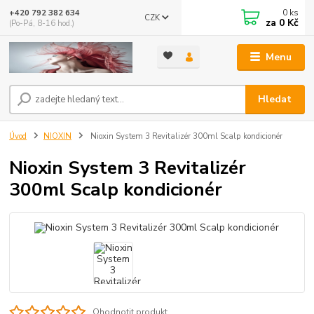
0
ks
+420 792 382 634
CZK
za
0 Kč
(Po-Pá, 8-16 hod.)
Menu
Hledat
Úvod
NIOXIN
Nioxin System 3 Revitalizér 300ml Scalp kondicionér
Nioxin System 3 Revitalizér
300ml Scalp kondicionér
Ohodnotit produkt