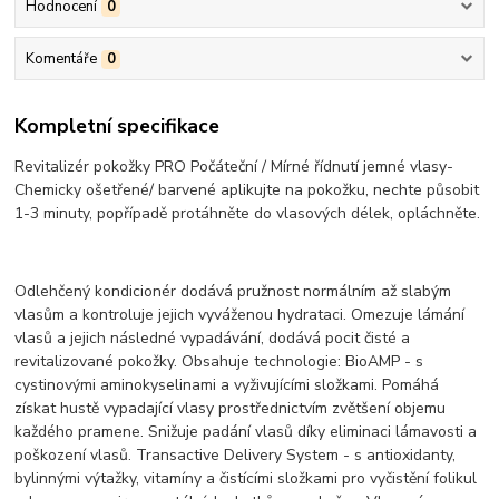
Hodnocení
0
Komentáře
0
Kompletní specifikace
Revitalizér pokožky PRO Počáteční / Mírné řídnutí jemné vlasy-
Chemicky ošetřené/ barvené aplikujte na pokožku, nechte působit
1-3 minuty, popřípadě protáhněte do vlasových délek, opláchněte.
Odlehčený kondicionér dodává pružnost normálním až slabým
vlasům a kontroluje jejich vyváženou hydrataci. Omezuje lámání
vlasů a jejich následné vypadávání, dodává pocit čisté a
revitalizované pokožky. Obsahuje technologie: BioAMP - s
cystinovými aminokyselinami a vyživujícími složkami. Pomáhá
získat hustě vypadající vlasy prostřednictvím zvětšení objemu
každého pramene. Snižuje padání vlasů díky eliminaci lámavosti a
poškození vlasů. Transactive Delivery System - s antioxidanty,
bylinnými výtažky, vitamíny a čistícími složkami pro vyčistění folikul