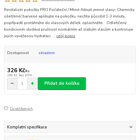
Revitalizér pokožky PRO Počáteční / Mírné řídnutí jemné vlasy- Chemicky
ošetřené/ barvené aplikujte na pokožku, nechte působit 1-3 minuty,
popřípadě protáhněte do vlasových délek, opláchněte. Odlehčený
kondicionér dodává pružnost normálním až slabým vlasům a kontroluje
jejich vyváženou hydrataci. ...
celý popis
Dostupnost
skladem
326 Kč
/
ks
269 Kč
bez DPH
Přidat do košíku
Do oblíbených
Kompletní specifikace