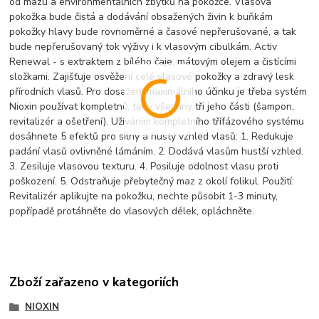
od mazu a environmentálních zbytků na pokožce. Vlasová
pokožka bude čistá a dodávání obsažených živin k buňkám
pokožky hlavy bude rovnoměrné a časové nepřerušované, a tak
bude nepřerušovaný tok výživy i k vlasovým cibulkám. Activ
Renewal - s extraktem z bílého čaje, mátovým olejem a čistícími
složkami. Zajišťuje osvěžení celé vlasové pokožky a zdravý lesk
přírodních vlasů. Pro dosažení maximálního účinku je třeba systém
Nioxin používat kompletně, tedy všechny tři jeho části (šampon,
revitalizér a ošetření). Užíváním kompletního třífázového systému
dosáhnete 5 efektů pro silný a hustý vzhled vlasů: 1. Redukuje
padání vlasů ovlivněné lámáním. 2. Dodává vlasům hustší vzhled.
3. Zesiluje vlasovou texturu. 4. Posiluje odolnost vlasu proti
poškození. 5. Odstraňuje přebytečný maz z okolí folikul. Použití:
Revitalizér aplikujte na pokožku, nechte působit 1-3 minuty,
popřípadě protáhněte do vlasových délek, opláchněte.
Zboží zařazeno v kategoriích
NIOXIN