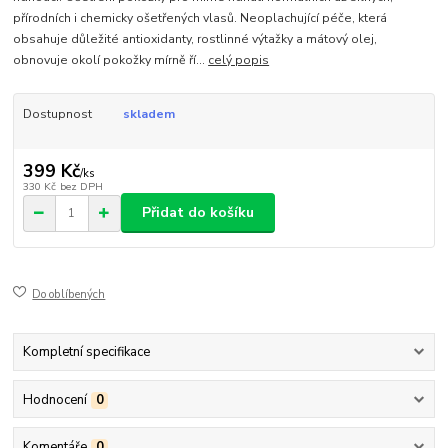
přírodních i chemicky ošetřených vlasů. Neoplachující péče, která
obsahuje důležité antioxidanty, rostlinné výtažky a mátový olej,
obnovuje okolí pokožky mírně ří...
celý popis
Dostupnost
skladem
399 Kč
/
ks
330 Kč
bez DPH
Přidat do košíku
Do oblíbených
Kompletní specifikace
Hodnocení
0
Komentáře
0