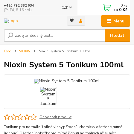
0
ks
+420 792 382 634
CZK
za
0 Kč
(Po-Pá, 8-16 hod.)
Menu
Hledat
Úvod
NIOXIN
Nioxin System 5 Tonikum 100ml
Nioxin System 5 Tonikum 100ml
Ohodnotit produkt
Tonikum pro normální i silné vlasy,přírodní i chemicky ošetřené,mírně
řídnoucí. Ošetření pokožky pro mírné řídnutí normálních až silných,