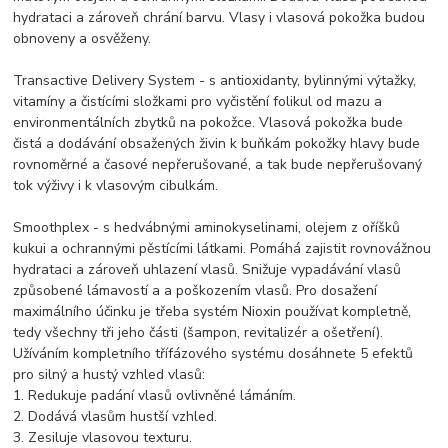
hydrataci a zároveň chrání barvu. Vlasy i vlasová pokožka budou
obnoveny a osvěženy.
Transactive Delivery System - s antioxidanty, bylinnými výtažky,
vitamíny a čistícími složkami pro vyčistění folikul od mazu a
environmentálních zbytků na pokožce. Vlasová pokožka bude
čistá a dodávání obsažených živin k buňkám pokožky hlavy bude
rovnoměrné a časové nepřerušované, a tak bude nepřerušovaný
tok výživy i k vlasovým cibulkám.
Smoothplex - s hedvábnými aminokyselinami, olejem z oříšků
kukui a ochrannými pěstícími látkami. Pomáhá zajistit rovnovážnou
hydrataci a zároveň uhlazení vlasů. Snižuje vypadávání vlasů
způsobené lámavostí a a poškozením vlasů. Pro dosažení
maximálního účinku je třeba systém Nioxin používat kompletně,
tedy všechny tři jeho části (šampon, revitalizér a ošetření).
Užíváním kompletního třífázového systému dosáhnete 5 efektů
pro silný a hustý vzhled vlasů:
1. Redukuje padání vlasů ovlivněné lámáním.
2. Dodává vlasům hustší vzhled.
3. Zesiluje vlasovou texturu.