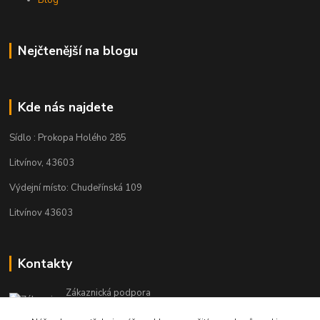
Blog
Nejčtenější na blogu
Kde nás najdete
Sídlo : Prokopa Holého 285
Litvínov, 43603
Výdejní místo: Chudeřínská 109
Litvínov 43603
Kontakty
Zákaznická podpora
+420 792 382 634