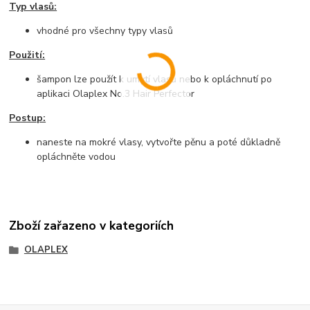
Typ vlasů:
vhodné pro všechny typy vlasů
Použití:
šampon lze použít k umytí vlasů nebo k opláchnutí po
aplikaci Olaplex No.3 Hair Perfector
Postup:
naneste na mokré vlasy, vytvořte pěnu a poté důkladně
opláchněte vodou
Zboží zařazeno v kategoriích
OLAPLEX