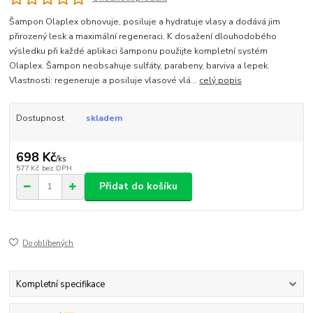
Šampon Olaplex obnovuje, posiluje a hydratuje vlasy a dodává jim
přirozený lesk a maximální regeneraci. K dosažení dlouhodobého
výsledku při každé aplikaci šamponu použijte kompletní systém
Olaplex. Šampon neobsahuje sulfáty, parabeny, barviva a lepek.
Vlastnosti: regeneruje a posiluje vlasové vlá...
celý popis
Dostupnost
skladem
698 Kč
/
ks
577 Kč
bez DPH
Přidat do košíku
Do oblíbených
Kompletní specifikace