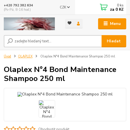
0
ks
+420 792 382 634
CZK
za
0 Kč
(Po-Pá, 8-16 hod.)
Menu
Hledat
Úvod
OLAPLEX
Olaplex N°4 Bond Maintenance Shampoo 250 ml
Olaplex N°4 Bond Maintenance
Shampoo 250 ml
Ohodnotit produkt