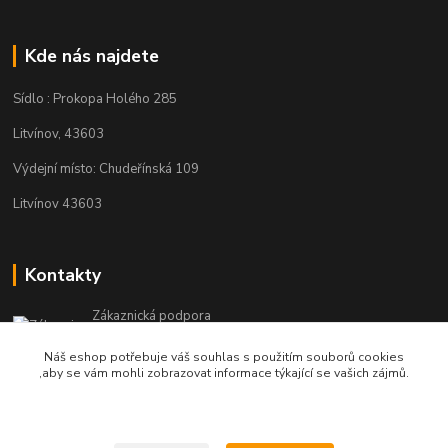
Kde nás najdete
Sídlo : Prokopa Holého 285
Litvínov, 43603
Výdejní místo: Chudeřínská 109
Litvínov 43603
Kontakty
Zákaznická podpora
+420 792 382 634
Náš eshop potřebuje váš souhlas s použitím souborů cookies
(Po-Pá, 8-16 hod.)
,aby se vám mohli zobrazovat informace týkající se vašich zájmů.
objednavky@kosmetikaprovlasy.com