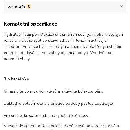
Komentáře
0
Kompletní specifikace
Hydratační šampon Dokáže uhasit žízeň suchých nebo krepatých
vlasů a vrátit je zpět do stavu zdraví. Intenzivní zvlhčující
receptura vrací suchým, krepatým a chemicky ošetřeným vlasům
energii a dodává jim hedvábný objem a pohyb. Vhodné i pro
barvené vlasy.
Tip kadeřníka
Vmasírujte do mokrých vlasů a aktivujte bohatou pěnu.
Důkladně opláchněte a v případě potřeby postup zopakujte.
Pro suché, krepaté a chemicky ošetřené vlasy.
Vlasoví designéři touží uspokojit žízeň vlasů po zdravé formě a