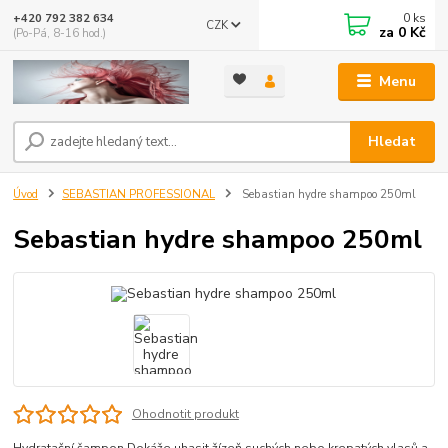
0
ks
+420 792 382 634
CZK
za
0 Kč
(Po-Pá, 8-16 hod.)
Menu
Hledat
Úvod
SEBASTIAN PROFESSIONAL
Sebastian hydre shampoo 250ml
Sebastian hydre shampoo 250ml
Ohodnotit produkt
Hydratační šampon Dokáže uhasit žízeň suchých nebo krepatých vlasů a