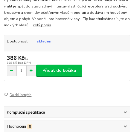
vrátit je zpět do stavu zdraví. Intenzivní zvlhčující receptura vrací suchým,
krepatým a chemicky ošetřeným vlasům energii a dodává jim hedvábný
objem a pohyb. Vhodné i pro barvené vlasy. Tip kadeřníkaVmasírujte do
mokrých vlasů ...
celý popis
Dostupnost
skladem
386 Kč
/
ks
319 Kč
bez DPH
Přidat do košíku
Do oblíbených
Kompletní specifikace
Hodnocení
0