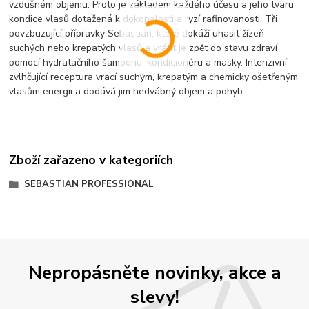
vzdušném objemu. Proto je základem každého účesu a jeho tvaru
kondice vlasů dotažená k dokonalosti a ryzí rafinovanosti. Tři
povzbuzující přípravky Sebastian, které dokáží uhasit žízeň
suchých nebo krepatých vlasů a vrátit je zpět do stavu zdraví
pomocí hydratačního šamponu, kondicionéru a masky. Intenzivní
zvlhčující receptura vrací suchým, krepatým a chemicky ošetřeným
vlasům energii a dodává jim hedvábný objem a pohyb.
Zboží zařazeno v kategoriích
SEBASTIAN PROFESSIONAL
Nepropásněte novinky, akce a
slevy!