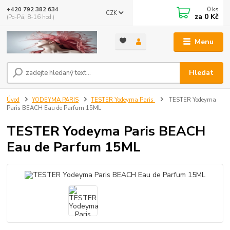
0
ks
+420 792 382 634
CZK
za
0 Kč
(Po-Pá, 8-16 hod.)
Menu
Hledat
Úvod
YODEYMA PARIS
TESTER Yodeyma Paris
TESTER Yodeyma
Paris BEACH Eau de Parfum 15ML
TESTER Yodeyma Paris BEACH
Eau de Parfum 15ML