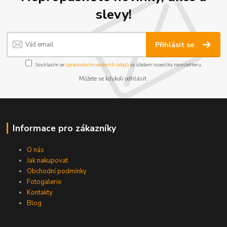
slevy!
Přihlásit se
Souhlasím se
zpracováním osobních údajů
za účelem rozesílky newsletteru.
Můžete se kdykoli odhlásit.
Informace pro zákazníky
O nás
Jak nakupovat
Obchodní podmínky
Fotogalerie
Kontakty
Blog