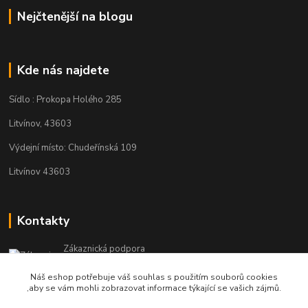
Nejčtenější na blogu
Kde nás najdete
Sídlo : Prokopa Holého 285
Litvínov, 43603
Výdejní místo: Chudeřínská 109
Litvínov 43603
Kontakty
Zákaznická podpora
+420 792 382 634
Náš eshop potřebuje váš souhlas s použitím souborů cookies
(Po-Pá, 8-16 hod.)
,aby se vám mohli zobrazovat informace týkající se vašich zájmů.
objednavky@kosmetikaprovlasy.com