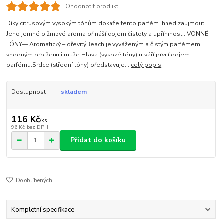
Ohodnotit produkt
Díky citrusovým vysokým tónům dokáže tento parfém ihned zaujmout.
Jeho jemné pižmové aroma přináší dojem čistoty a upřímnosti. VONNÉ
TÓNY— Aromatický – dřevitýBeach je vyváženým a čistým parfémem
vhodným pro ženu i muže.Hlava (vysoké tóny) utváří první dojem
parfému.Srdce (střední tóny) představuje...
celý popis
Dostupnost
skladem
116 Kč
/
ks
96 Kč
bez DPH
Přidat do košíku
Do oblíbených
Kompletní specifikace