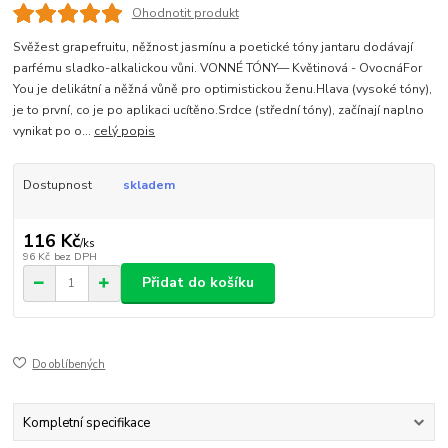
Ohodnotit produkt
Svěžest grapefruitu, něžnost jasmínu a poetické tóny jantaru dodávají
parfému sladko-alkalickou vůni. VONNÉ TÓNY— Květinová - OvocnáFor
You je delikátní a něžná vůně pro optimistickou ženu.Hlava (vysoké tóny),
je to první, co je po aplikaci ucítěno.Srdce (střední tóny), začínají naplno
vynikat po o...
celý popis
Dostupnost
skladem
116 Kč
/
ks
96 Kč
bez DPH
Přidat do košíku
Do oblíbených
Kompletní specifikace