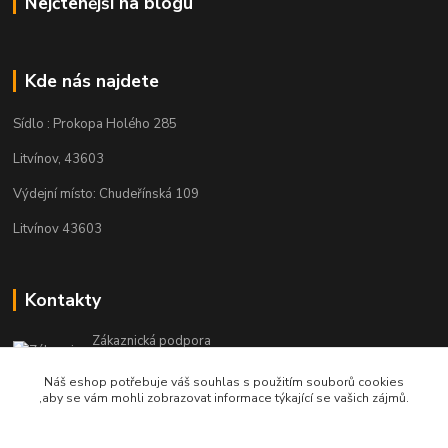
Nejčtenější na blogu
Kde nás najdete
Sídlo : Prokopa Holého 285
Litvínov, 43603
Výdejní místo: Chudeřínská 109
Litvínov 43603
Kontakty
Zákaznická podpora
+420 792 382 634
Náš eshop potřebuje váš souhlas s použitím souborů cookies
(Po-Pá, 8-16 hod.)
,aby se vám mohli zobrazovat informace týkající se vašich zájmů.
objednavky@kosmetikaprovlasy.com