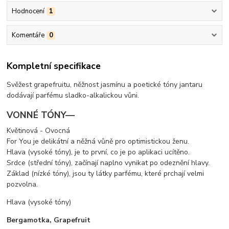
Hodnocení
1
Komentáře
0
Kompletní specifikace
Svěžest grapefruitu, něžnost jasmínu a poetické tóny jantaru
dodávají parfému sladko-alkalickou vůni.
VONNÉ TÓNY—
Květinová - Ovocná
For You je delikátní a něžná vůně pro optimistickou ženu.
Hlava (vysoké tóny), je to první, co je po aplikaci ucítěno.
Srdce (střední tóny), začínají naplno vynikat po odeznění hlavy.
Základ (nízké tóny), jsou ty látky parfému, které prchají velmi
pozvolna.
Hlava (vysoké tóny)
Bergamotka, Grapefruit