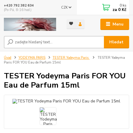
0
ks
+420 792 382 634
CZK
za
0 Kč
(Po-Pá, 8-16 hod.)
Menu
Hledat
Úvod
YODEYMA PARIS
TESTER Yodeyma Paris
TESTER Yodeyma
Paris FOR YOU Eau de Parfum 15ml
TESTER Yodeyma Paris FOR YOU
Eau de Parfum 15ml